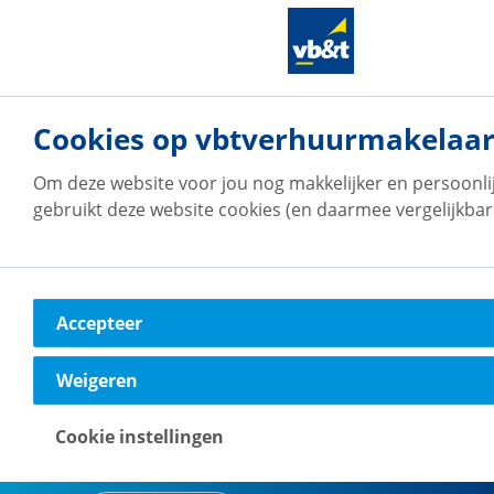
vb&t Verhuurmakelaars
Cookies op vbtverhuurmakelaar
Breda
Om deze website voor jou nog makkelijker en persoonli
Verbeetenstraat
16
4812 XL
Breda
gebruikt deze website cookies (en daarmee vergelijkbar
Naar vestiging
Accepteer
Weigeren
vb&t Verhuurmakelaars
Den Haag
Cookie instellingen
Koninginnegracht
60
2514 AE
's-Gravenhage