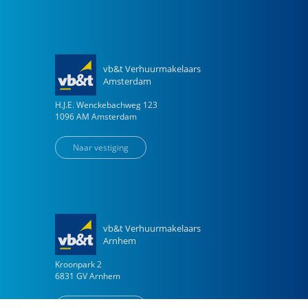
vb&t Verhuurmakelaars
Amsterdam
H.J.E. Wenckebachweg
123
1096 AM
Amsterdam
Naar vestiging
vb&t Verhuurmakelaars
Arnhem
Kroonpark
2
6831 GV
Arnhem
Naar vestiging