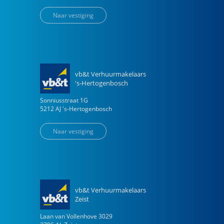
Naar vestiging
vb&t Verhuurmakelaars
's-Hertogenbosch
Sonniusstraat
1
G
5212 AJ
's-Hertogenbosch
Naar vestiging
vb&t Verhuurmakelaars
Zeist
Laan van Vollenhove
3029