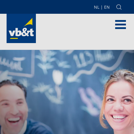
NL
|
EN