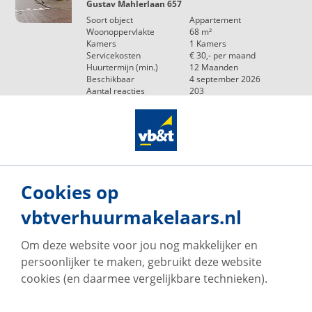
Gustav Mahlerlaan 657
Soort object
Appartement
Woonoppervlakte
68
m²
Kamers
1
Kamers
Servicekosten
€ 30,-
per maand
Huurtermijn (min.)
12
Maanden
Beschikbaar
4 september 2026
Aantal reacties
203
Appartement
Er zijn reeds meer dan 200 reacties op deze woning.
Reageren is op dit moment niet mogelijk.
Cookies op
Beschikbaar
vbtverhuurmakelaars.nl
Om deze website voor jou nog makkelijker en
persoonlijker te maken, gebruikt deze website
cookies (en daarmee vergelijkbare technieken).