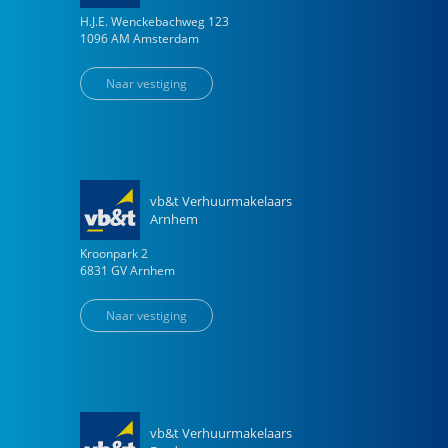
H.J.E. Wenckebachweg
123
1096 AM
Amsterdam
Naar vestiging
vb&t Verhuurmakelaars
Arnhem
Kroonpark
2
6831 GV
Arnhem
Naar vestiging
vb&t Verhuurmakelaars