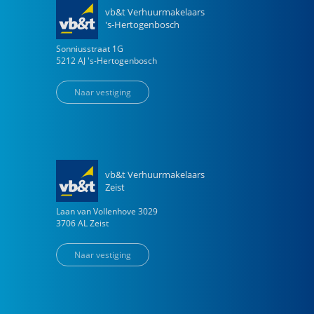
vb&t Verhuurmakelaars
's-Hertogenbosch
Sonniusstraat
1
G
5212 AJ
's-Hertogenbosch
Naar vestiging
vb&t Verhuurmakelaars
Zeist
Laan van Vollenhove
3029
3706 AL
Zeist
Naar vestiging