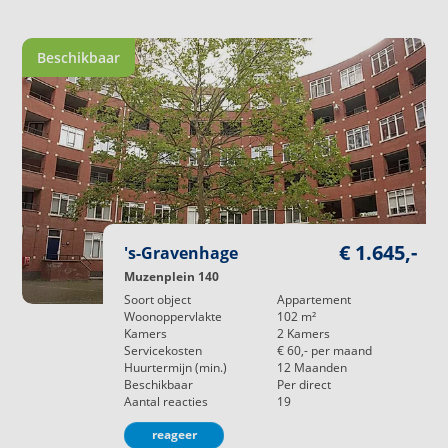
Beschikbaar
€ 1.645,-
's-Gravenhage
Muzenplein 140
Soort object
Appartement
Woonoppervlakte
102
m²
Kamers
2
Kamers
Servicekosten
€ 60,-
per maand
Huurtermijn (min.)
12
Maanden
Beschikbaar
Per direct
Aantal reacties
19
reageer