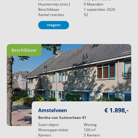
Huurtermijn (min.)
0
Maanden
Beschikbaar
1 september 2026
Aantal reacties
52
reageer
Beschikbaar
€ 1.898,-
Amstelveen
Bertha von Suttnerlaan 41
Soort object
Woning
Woonoppervlakte
109
m²
Kamers
5
Kamers