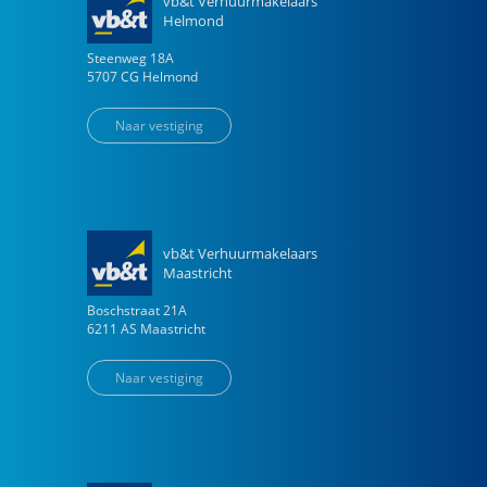
vb&t Verhuurmakelaars
Helmond
Steenweg
18
A
5707 CG
Helmond
Naar vestiging
vb&t Verhuurmakelaars
Maastricht
Boschstraat
21
A
6211 AS
Maastricht
Naar vestiging