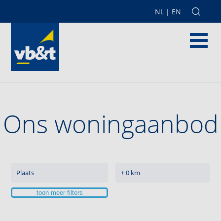
NL
|
EN
Ons woningaanbod
toon meer filters