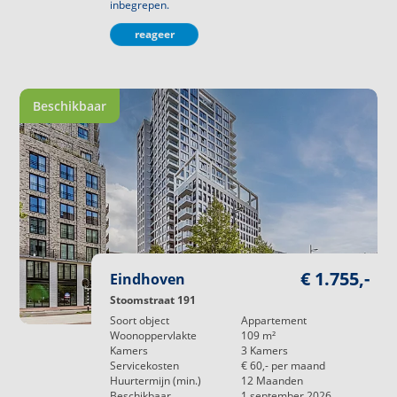
inbegrepen.
reageer
Beschikbaar
€ 1.755,-
Eindhoven
Stoomstraat 191
Soort object
Appartement
Woonoppervlakte
109
m²
Kamers
3
Kamers
Servicekosten
€ 60,-
per maand
Huurtermijn (min.)
12
Maanden
Beschikbaar
1 september 2026