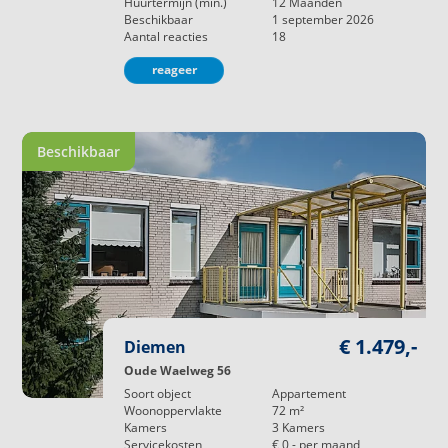
Huurtermijn (min.)
12
Maanden
Beschikbaar
1 september 2026
Aantal reacties
18
reageer
Beschikbaar
€ 1.479,-
Diemen
Oude Waelweg 56
Soort object
Appartement
Woonoppervlakte
72
m²
Kamers
3
Kamers
Servicekosten
€ 0,-
per maand