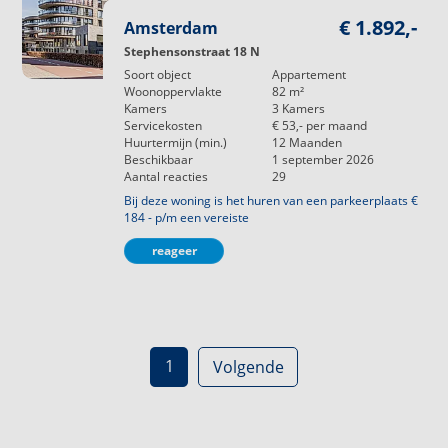
€ 1.892,-
Amsterdam
Stephensonstraat 18 N
Soort object
Appartement
Woonoppervlakte
82
m²
Kamers
3
Kamers
Servicekosten
€ 53,-
per maand
Huurtermijn (min.)
12
Maanden
Beschikbaar
1 september 2026
Aantal reacties
29
Bij deze woning is het huren van een parkeerplaats €
184 - p/m een vereiste
reageer
1
Volgende