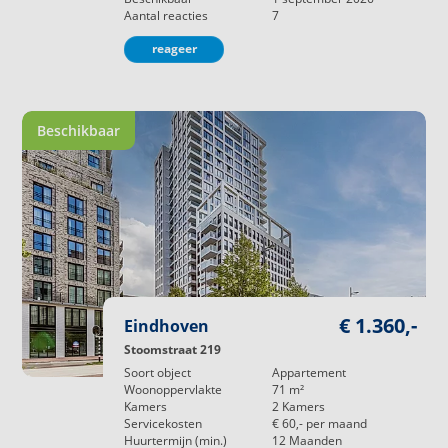
Aantal reacties
7
reageer
Beschikbaar
€ 1.360,-
Eindhoven
Stoomstraat 219
Soort object
Appartement
Woonoppervlakte
71
m²
Kamers
2
Kamers
Servicekosten
€ 60,-
per maand
Huurtermijn (min.)
12
Maanden