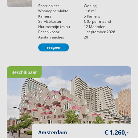
Soort object
Woning
Woonoppervlakte
116
m²
Kamers
5
Kamers
Servicekosten
€ 0,-
per maand
Huurtermijn (min.)
12
Maanden
Beschikbaar
1 september 2026
Aantal reacties
20
reageer
Beschikbaar
€ 1.260,-
Amsterdam