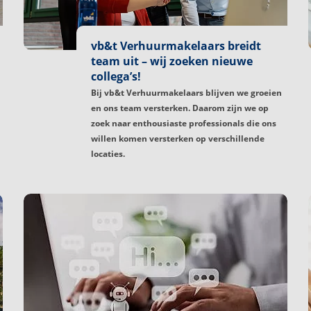
vb&t Verhuurmakelaars breidt
team uit – wij zoeken nieuwe
collega’s!
Bij vb&t Verhuurmakelaars blijven we groeien
en ons team versterken. Daarom zijn we op
zoek naar enthousiaste professionals die ons
willen komen versterken op verschillende
locaties.