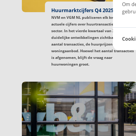
Om de
Huurmarktcijfers Q4 2025
gebru
NVM en VGM NL publiceren elk kwartaal
actuele cijfers over huurtransacties in de vrije
sector. In het vierde kwartaal van 2025 zijn er
duidelijke ontwikkelingen zichtbaar in het
Cooki
aantal transacties, de huurprijzen en het
woningaanbod. Hoewel het aantal transacties
is afgenomen, blijft de vraag naar
huurwoningen groot.