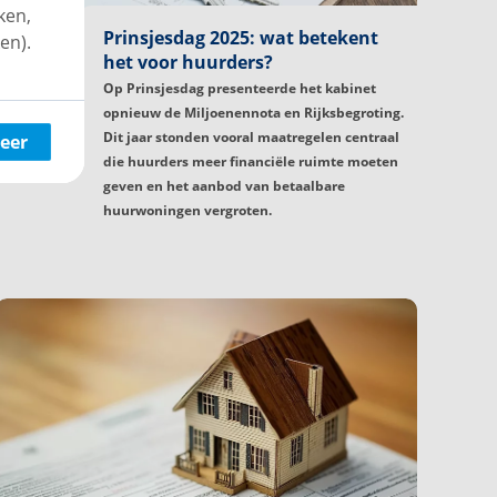
ken,
Prinsjesdag 2025: wat betekent
en).
het voor huurders?
Op Prinsjesdag presenteerde het kabinet
opnieuw de Miljoenennota en Rijksbegroting.
Dit jaar stonden vooral maatregelen centraal
eer
die huurders meer financiële ruimte moeten
geven en het aanbod van betaalbare
huurwoningen vergroten.