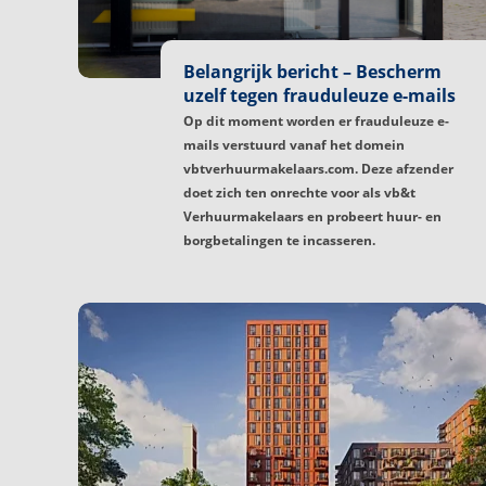
Belangrijk bericht – Bescherm
uzelf tegen frauduleuze e-mails
Op dit moment worden er frauduleuze e-
mails verstuurd vanaf het domein
vbtverhuurmakelaars.com. Deze afzender
doet zich ten onrechte voor als vb&t
Verhuurmakelaars en probeert huur- en
borgbetalingen te incasseren.