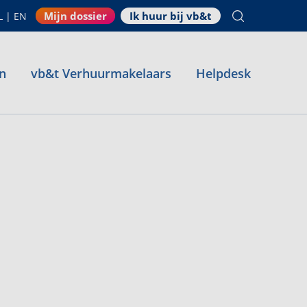
Mijn dossier
Ik huur bij vb&t
L
|
EN
n
vb&t Verhuurmakelaars
Helpdesk