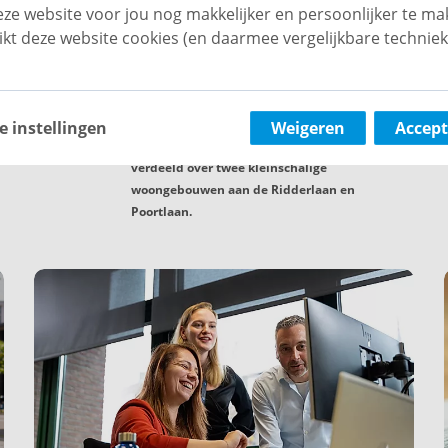
ze website voor jou nog makkelijker en persoonlijker te ma
Wonen in Ridderhof: comfortabel
ikt deze website cookies (en daarmee vergelijkbare techniek
wonen in het hart van Wassenaar
Ridderhof biedt 55-plussers de kans om
comfortabel en eigentijds te wonen in het
hart van Wassenaar. Het project omvat 44
e instellingen
Weigeren
Accept
moderne twee- en driekamerappartementen,
verdeeld over twee kleinschalige
woongebouwen aan de Ridderlaan en
Poortlaan.