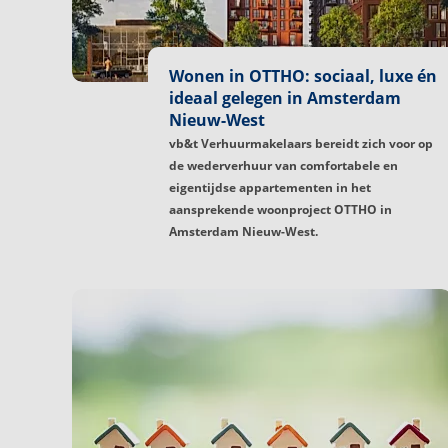
Wonen in OTTHO: sociaal, luxe én
ideaal gelegen in Amsterdam
Nieuw-West
vb&t Verhuurmakelaars bereidt zich voor op
de wederverhuur van comfortabele en
eigentijdse appartementen in het
aansprekende woonproject OTTHO in
Amsterdam Nieuw-West.