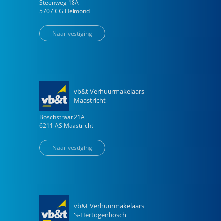
Steenweg
18
A
5707 CG
Helmond
Naar vestiging
vb&t Verhuurmakelaars
Maastricht
Boschstraat
21
A
6211 AS
Maastricht
Naar vestiging
vb&t Verhuurmakelaars
's-Hertogenbosch