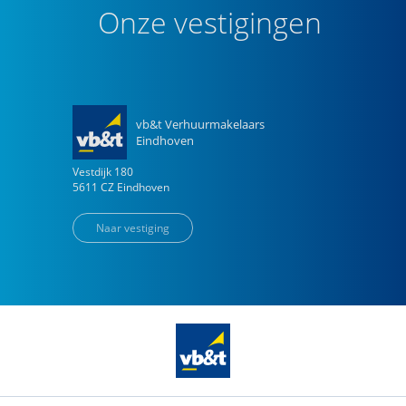
Onze vestigingen
vb&t Verhuurmakelaars
Eindhoven
Vestdijk
180
5611 CZ
Eindhoven
Naar vestiging
vb&t Verhuurmakelaars
Amsterdam
H.J.E. Wenckebachweg
123
1096 AM
Amsterdam