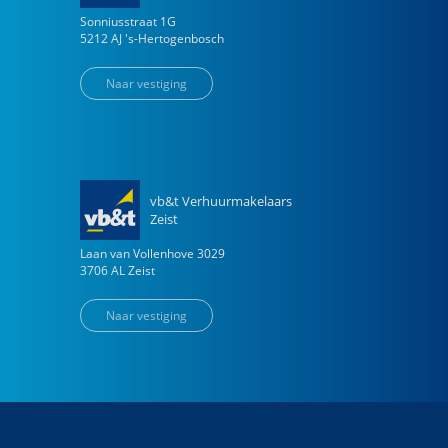
Sonniusstraat
1
G
5212 AJ
's-Hertogenbosch
Naar vestiging
vb&t Verhuurmakelaars
Zeist
Laan van Vollenhove
3029
3706 AL
Zeist
Naar vestiging