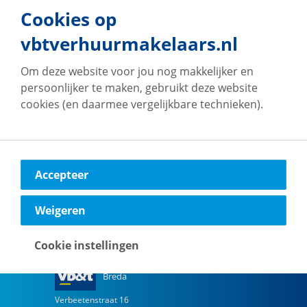
Cookies op
Naar vestiging
vbtverhuurmakelaars.nl
Om deze website voor jou nog makkelijker en
persoonlijker te maken, gebruikt deze website
cookies (en daarmee vergelijkbare technieken).
vb&t Verhuurmakelaars
Arnhem
Kroonpark
2
6831 GV
Arnhem
Accepteer
Naar vestiging
Weigeren
Cookie instellingen
vb&t Verhuurmakelaars
Breda
Verbeetenstraat
16