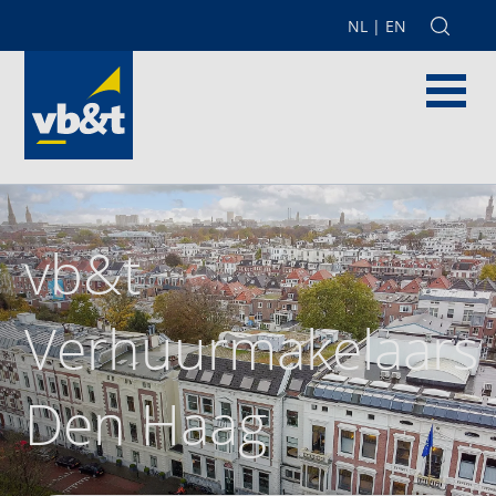
NL
|
EN
vb&t
Verhuurmakelaars
Den Haag