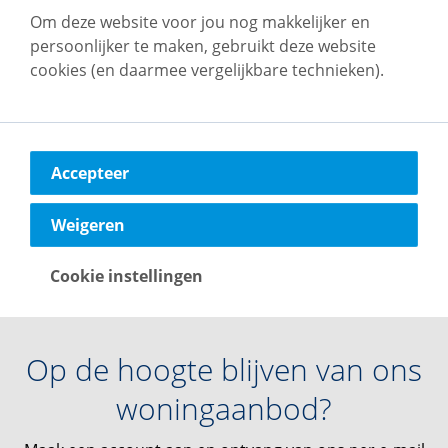
Om deze website voor jou nog makkelijker en
van Nederland
persoonlijker te maken, gebruikt deze website
cookies (en daarmee vergelijkbare technieken).
Met een woningbestand van 20.000 woningen is
vb&t Verhuurmakelaars een van de grootste
verhuurspecialisten van Nederland. We hebben 55
jaar ervaring in het verhuren en beheren van
Accepteer
woningen.
Weigeren
Cookie instellingen
Op de hoogte blijven van ons
woningaanbod?