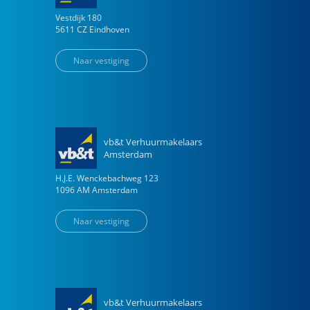
Vestdijk
180
5611 CZ
Eindhoven
Naar vestiging
vb&t Verhuurmakelaars
Amsterdam
H.J.E. Wenckebachweg
123
1096 AM
Amsterdam
Naar vestiging
vb&t Verhuurmakelaars