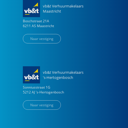
vb&t Verhuurmakelaars
Maastricht
Boschstraat
21
A
6211 AS
Maastricht
Naar vestiging
vb&t Verhuurmakelaars
's-Hertogenbosch
Sonniusstraat
1
G
5212 AJ
's-Hertogenbosch
Naar vestiging