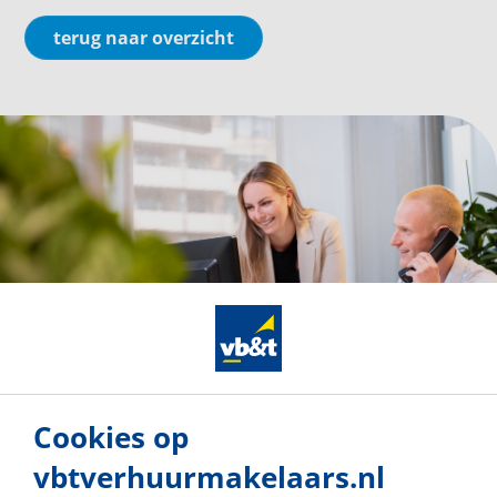
terug naar overzicht
Cookies op
vbtverhuurmakelaars.nl
Dé verhuurspecialist