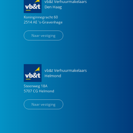
vb&t Verhuurmakelaars
Den Haag
Koninginnegracht
60
2514 AE
's-Gravenhage
Naar vestiging
vb&t Verhuurmakelaars
Helmond
Steenweg
18
A
5707 CG
Helmond
Naar vestiging