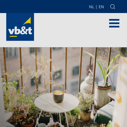
NL
|
EN