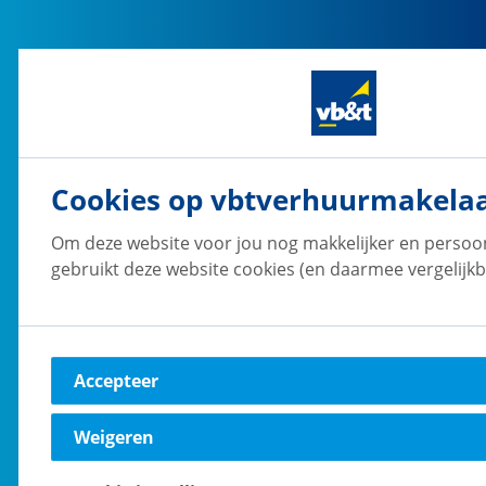
vb&t Verhuurmakelaars
Breda
Verbeetenstraat
16
4812 XL
Breda
Cookies op vbtverhuurmakelaa
Naar vestiging
Om deze website voor jou nog makkelijker en persoon
gebruikt deze website cookies (en daarmee vergelijkb
vb&t Verhuurmakelaars
Den Haag
Accepteer
Koninginnegracht
60
2514 AE
's-Gravenhage
Weigeren
Naar vestiging