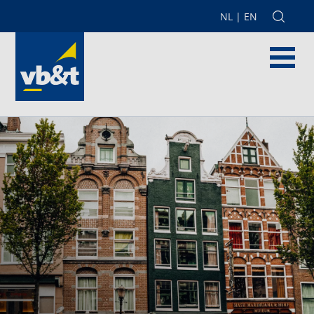
NL
|
EN