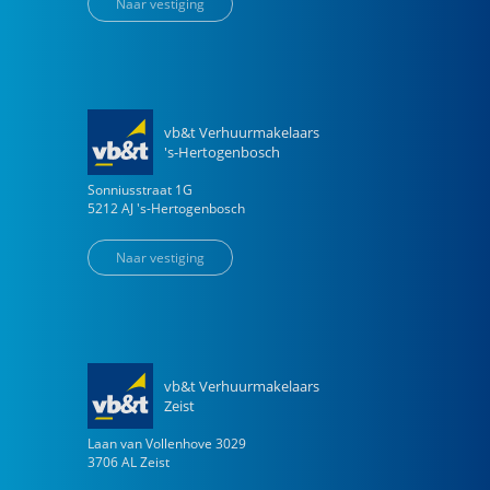
Naar vestiging
vb&t Verhuurmakelaars
's-Hertogenbosch
Sonniusstraat
1
G
5212 AJ
's-Hertogenbosch
Naar vestiging
vb&t Verhuurmakelaars
Zeist
Laan van Vollenhove
3029
3706 AL
Zeist