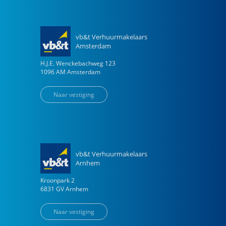
vb&t Verhuurmakelaars
Amsterdam
H.J.E. Wenckebachweg
123
1096 AM
Amsterdam
Naar vestiging
vb&t Verhuurmakelaars
Arnhem
Kroonpark
2
6831 GV
Arnhem
Naar vestiging