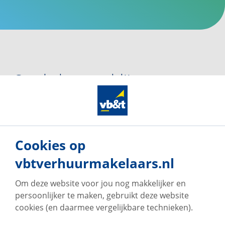
Op de hoogte blijven van ons
woningaanbod?
Maak een account aan en ontvang van ons per e-mail
updates met voor jou relevant woningaanbod.
Cookies op
vbtverhuurmakelaars.nl
Maak een zoekprofiel aan
Om deze website voor jou nog makkelijker en
persoonlijker te maken, gebruikt deze website
cookies (en daarmee vergelijkbare technieken).