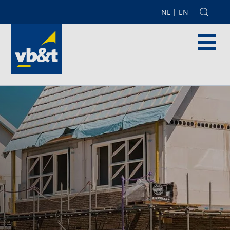
NL
|
EN