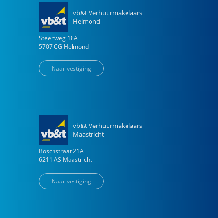
vb&t Verhuurmakelaars
Helmond
Steenweg
18
A
5707 CG
Helmond
Naar vestiging
vb&t Verhuurmakelaars
Maastricht
Boschstraat
21
A
6211 AS
Maastricht
Naar vestiging