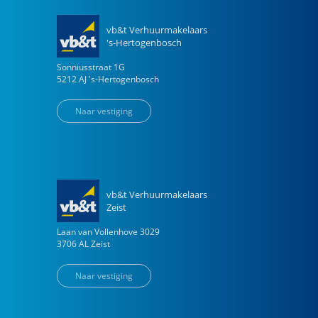
vb&t Verhuurmakelaars
's-Hertogenbosch
Sonniusstraat
1
G
5212 AJ
's-Hertogenbosch
Naar vestiging
vb&t Verhuurmakelaars
Zeist
Laan van Vollenhove
3029
3706 AL
Zeist
Naar vestiging