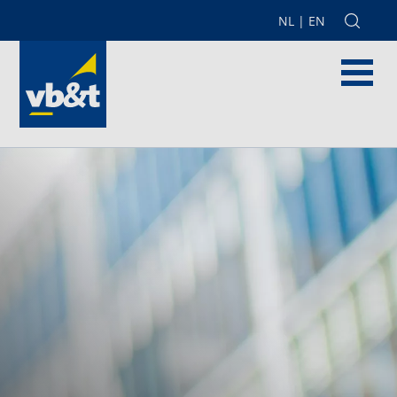
NL
|
EN