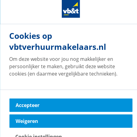
Onze vestigingen
Cookies op
vb&t Verhuurmakelaars
Eindhoven
vbtverhuurmakelaars.nl
Vestdijk
180
Om deze website voor jou nog makkelijker en
5611 CZ
Eindhoven
persoonlijker te maken, gebruikt deze website
cookies (en daarmee vergelijkbare technieken).
Naar vestiging
Accepteer
vb&t Verhuurmakelaars
Amsterdam
Weigeren
H.J.E. Wenckebachweg
123
1096 AM
Amsterdam
Cookie instellingen