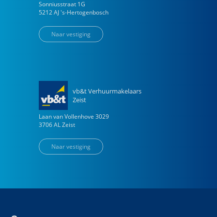
Sonniusstraat
1
G
5212 AJ
's-Hertogenbosch
Naar vestiging
vb&t Verhuurmakelaars
Zeist
Laan van Vollenhove
3029
3706 AL
Zeist
Naar vestiging