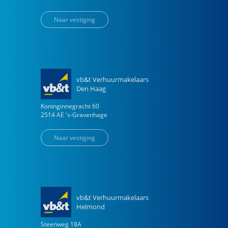
Naar vestiging
vb&t Verhuurmakelaars
Den Haag
Koninginnegracht
60
2514 AE
's-Gravenhage
Naar vestiging
vb&t Verhuurmakelaars
Helmond
Steenweg
18
A