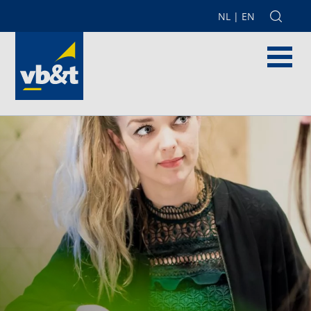
NL
|
EN