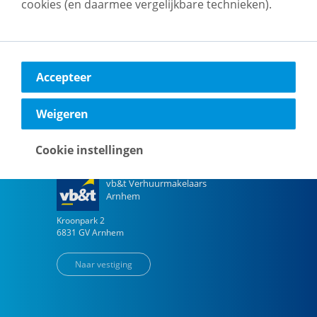
cookies (en daarmee vergelijkbare technieken).
vb&t Verhuurmakelaars
Amsterdam
H.J.E. Wenckebachweg
123
1096 AM
Amsterdam
Accepteer
Naar vestiging
Weigeren
Cookie instellingen
vb&t Verhuurmakelaars
Arnhem
Kroonpark
2
6831 GV
Arnhem
Naar vestiging