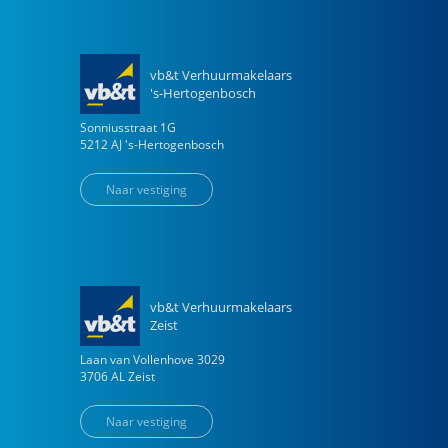
vb&t Verhuurmakelaars
's-Hertogenbosch
Sonniusstraat
1
G
5212 AJ
's-Hertogenbosch
Naar vestiging
vb&t Verhuurmakelaars
Zeist
Laan van Vollenhove
3029
3706 AL
Zeist
Naar vestiging