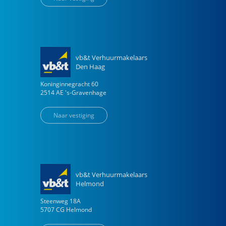
vb&t Verhuurmakelaars
Den Haag
Koninginnegracht
60
2514 AE
's-Gravenhage
Naar vestiging
vb&t Verhuurmakelaars
Helmond
Steenweg
18
A
5707 CG
Helmond