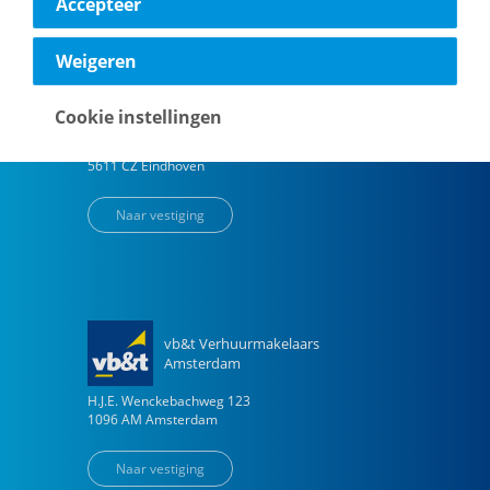
Accepteer
Weigeren
vb&t Verhuurmakelaars
Eindhoven
Cookie instellingen
Vestdijk
180
5611 CZ
Eindhoven
Naar vestiging
vb&t Verhuurmakelaars
Amsterdam
H.J.E. Wenckebachweg
123
1096 AM
Amsterdam
Naar vestiging