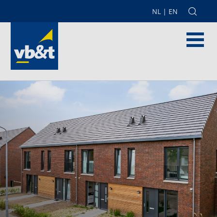
NL
|
EN