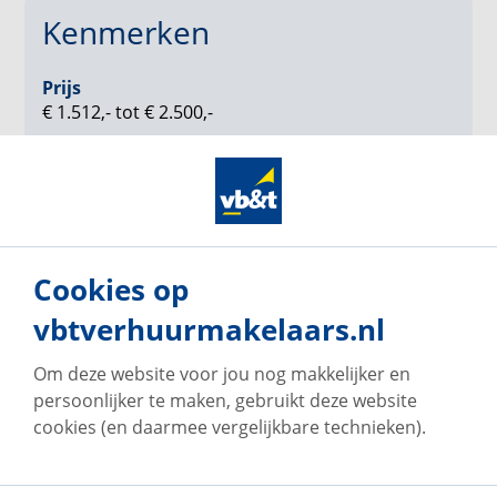
Kenmerken
Prijs
€ 1.512,- tot € 2.500,-
Woonoppervlakte
75 t/m 145 m²
Inhoud
210 t/m 405 m³
Cookies op
bekijk video
vbtverhuurmakelaars.nl
Om deze website voor jou nog makkelijker en
persoonlijker te maken, gebruikt deze website
Klik op "REAGEER" en geef hiermee aan dat wij je
op de hoogte houden van beschikbare woningen
cookies (en daarmee vergelijkbare technieken).
in dit project.
reageer