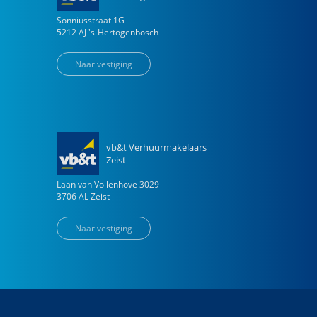
Sonniusstraat
1
G
5212 AJ
's-Hertogenbosch
Naar vestiging
vb&t Verhuurmakelaars
Zeist
Laan van Vollenhove
3029
3706 AL
Zeist
Naar vestiging