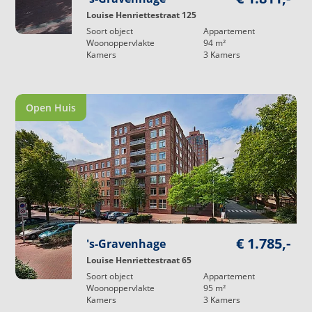
Louise Henriettestraat 125
Soort object
Appartement
Woonoppervlakte
94
m²
Kamers
3
Kamers
Open Huis
€ 1.785,-
's-Gravenhage
Louise Henriettestraat 65
Soort object
Appartement
Woonoppervlakte
95
m²
Kamers
3
Kamers