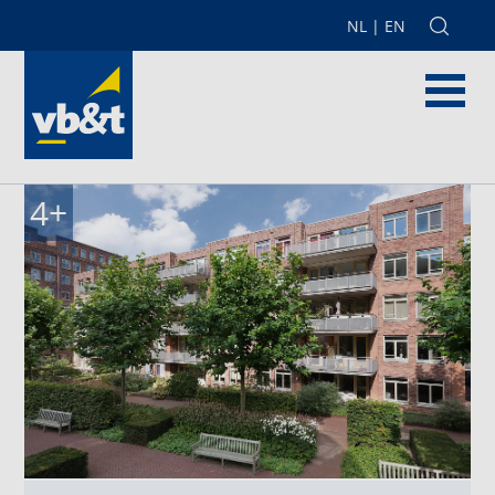
NL
|
EN
4
+