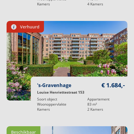
Kamers
4
Kamers
plattegronden en maatvoeringen. Hieraan kunnen
dan ook geen rechten worden ontleend.**
Verhuurd
i
€ 1.684,-
's-Gravenhage
Louise Henriettestraat 153
Soort object
Appartement
Woonoppervlakte
83
m²
Kamers
2
Kamers
Beschikbaar