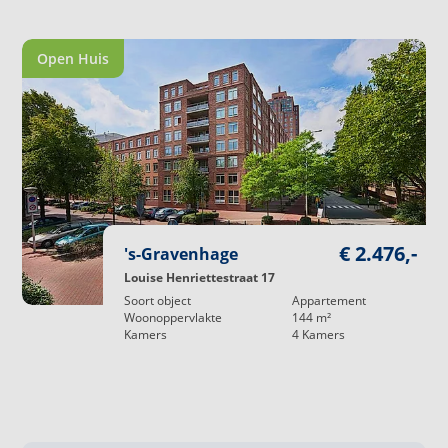
Open Huis
€ 2.476,-
's-Gravenhage
Louise Henriettestraat 17
Soort object
Appartement
Woonoppervlakte
144
m²
Kamers
4
Kamers