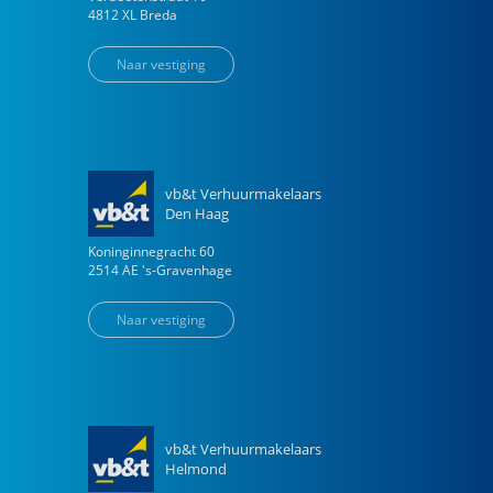
4812 XL
Breda
Naar vestiging
vb&t Verhuurmakelaars
Den Haag
Koninginnegracht
60
2514 AE
's-Gravenhage
Naar vestiging
vb&t Verhuurmakelaars
Helmond