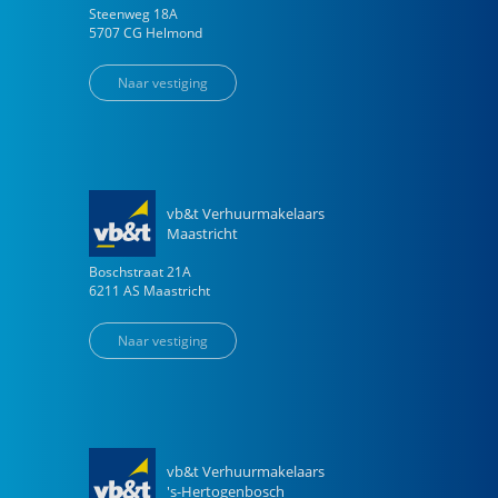
Steenweg
18
A
5707 CG
Helmond
Naar vestiging
vb&t Verhuurmakelaars
Maastricht
Boschstraat
21
A
6211 AS
Maastricht
Naar vestiging
vb&t Verhuurmakelaars
's-Hertogenbosch