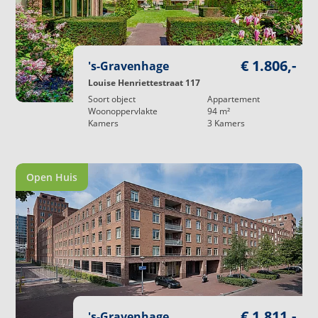
€ 1.806,-
's-Gravenhage
Louise Henriettestraat 117
Soort object
Appartement
Woonoppervlakte
94
m²
Kamers
3
Kamers
Open Huis
€ 1.811,-
's-Gravenhage