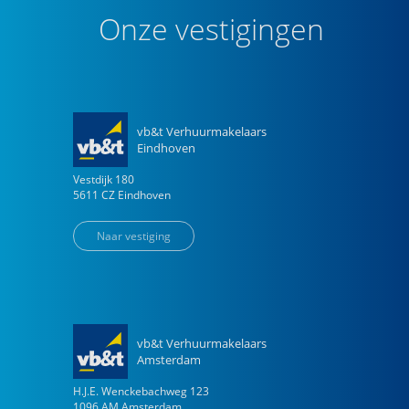
Onze vestigingen
vb&t Verhuurmakelaars
Eindhoven
Vestdijk
180
5611 CZ
Eindhoven
Naar vestiging
vb&t Verhuurmakelaars
Amsterdam
H.J.E. Wenckebachweg
123
1096 AM
Amsterdam