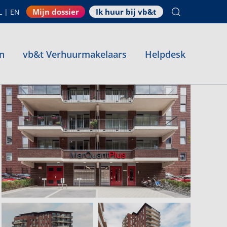
Mijn dossier
Ik huur bij vb&t
L
|
EN
n
vb&t Verhuurmakelaars
Helpdesk