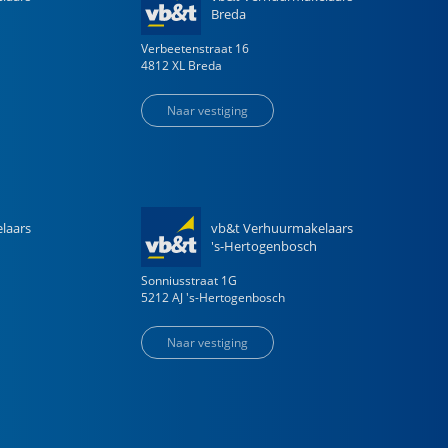
Breda
Verbeetenstraat
16
4812 XL
Breda
Naar vestiging
laars
vb&t Verhuurmakelaars
's-Hertogenbosch
Sonniusstraat
1
G
5212 AJ
's-Hertogenbosch
Naar vestiging