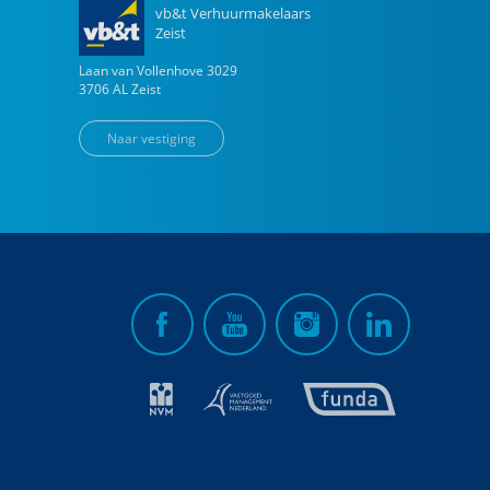
vb&t Verhuurmakelaars
Zeist
Laan van Vollenhove
3029
3706 AL
Zeist
Naar vestiging