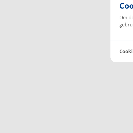
Coo
Om de
gebru
Cooki