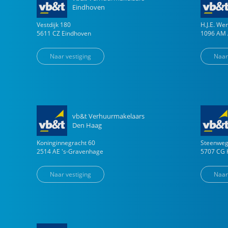
Eindhoven
Vestdijk
180
H.J.E. W
5611 CZ
Eindhoven
1096 AM
Naar vestiging
Naar
vb&t Verhuurmakelaars
Den Haag
Koninginnegracht
60
Steenwe
2514 AE
's-Gravenhage
5707 CG
Naar vestiging
Naar