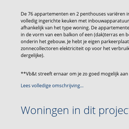
De 76 appartementen en 2 penthouses variëren in
volledig ingerichte keuken met inbouwapparatuur
afhankelijk van het type woning. De appartement
in de vorm van een balkon of een (dak)terras en 
onderin het gebouw. Je hebt je eigen parkeerpla
zonnecollectoren elektriciteit op voor het verbruik
dergelijke).
**Vb&t streeft ernaar om je zo goed mogelijk aa
realiseren verzoeken wij je om jezelf in te schrijven
Lees volledige omschrijving...
geheel vrijblijvend. Je kunt je inschrijven voor wo
woningen die mogelijk toekomstig beschikbaar ko
informatie word je door ons automatisch per e-
Woningen in dit projec
zijn die voldoen aan je woonwensen. Je kunt het i
**Deze informatie is met de grootst mogelijke zor
voorkomen dat de informatie enigszins afwijkt van 
Dit kan met name gelden voor de brochure tekst,