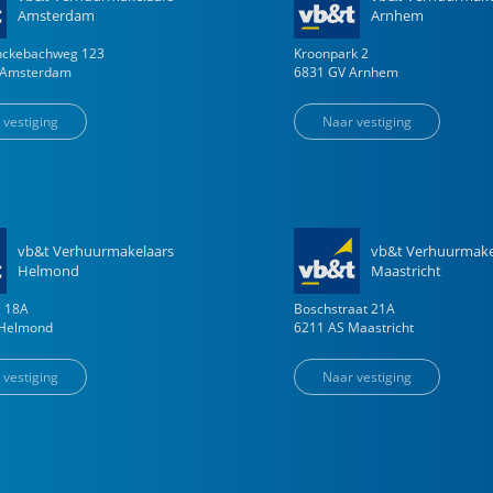
Amsterdam
Arnhem
enckebachweg
123
Kroonpark
2
Amsterdam
6831 GV
Arnhem
 vestiging
Naar vestiging
vb&t Verhuurmakelaars
vb&t Verhuurmake
Helmond
Maastricht
g
18
A
Boschstraat
21
A
Helmond
6211 AS
Maastricht
 vestiging
Naar vestiging