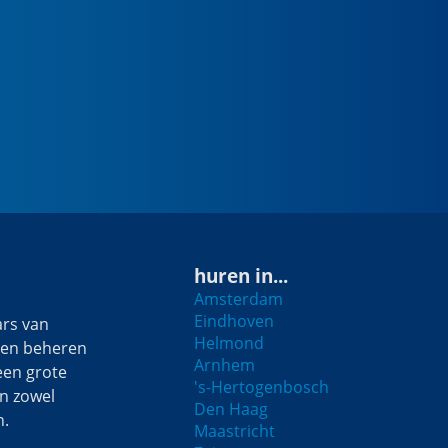
huren in...
Amsterdam
Eindhoven
rs van
Helmond
 en beheren
Arnhem
een grote
's-Hertogenbosch
n zowel
Den Haag
n.
Maastricht