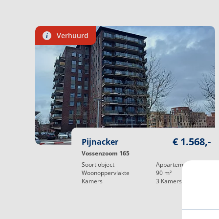
kunnen dan ook geen rechten worden ontleend.*
Verhuurd
i
€ 1.568,-
Pijnacker
Vossenzoom 165
Soort object
Appartement
Woonoppervlakte
90
m²
Kamers
3
Kamers