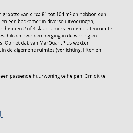
 grootte van circa 81 tot 104 m² en hebben een
 en een badkamer in diverse uitvoeringen,
en hebben 2 of 3 slaapkamers en een buitenruimte
beschikken over een berging in de woning en
ats. Op het dak van MarQuantPlus wekken
 in de algemene ruimtes (verlichting, liften en
n een passende huurwoning te helpen. Om dit te
 via onze website. Inschrijven is altijd kosteloos en
ningen die direct beschikbaar zijn, maar ook voor
men. Op basis van de door jou verstrekte
mail geïnformeerd wanneer er woningen beschikbaar
t
nschrijfformulier vinden op onze website.**
g samengesteld. Toch kunnen wij niet altijd
hetgeen je in of rond de woning ziet of hebt gezien.
 de plattegronden en maatvoeringen. Hieraan