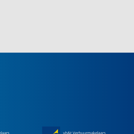
laars
vb&t Verhuurmakelaars