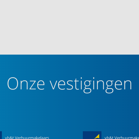
Onze vestigingen
vb&t Verhuurmakelaars
vb&t Verhuurmake