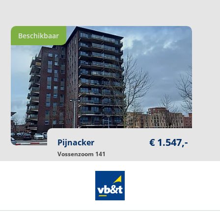
*
Beschikbaar
€ 1.547,-
Pijnacker
Vossenzoom 141
Soort object
Appartement
Woonoppervlakte
90
m²
Kamers
3
Kamers