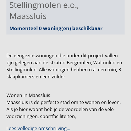
Stellingmolen e.o.
,
Maassluis
Momenteel 0 woning(en) beschikbaar
De eengezinswoningen die onder dit project vallen
zijn gelegen aan de straten Bergmolen, Walmolen en
Stellingmolen. Alle woningen hebben o.a. een tuin, 3
slaapkamers en een zolder.
Wonen in Maassluis
Maassluis is de perfecte stad om te wonen en leven.
Als je hier woont heb je de voordelen van de vele
voorzieningen, sportfaciliteiten,
onderwijsmogelijkheden en recreatie. Zo heb je in
Lees volledige omschrijving...
Maassluis meerdere basisscholen en een middelbare