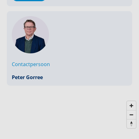
Maassluis? Neem dan een kijkje in het Gemeente
Museum, waar het verhaal van het visserij-verleden
wordt verteld.
*Vb&t streeft ernaar om je zo goed mogelijk aan een
passende huurwoning te helpen. Om dit te realiseren
verzoeken wij je om jezelf in te schrijven via onze
website. Inschrijven is altijd kosteloos en geheel
Contactpersoon
vrijblijvend. Je kunt je inschrijven voor woningen die
direct beschikbaar zijn, maar ook voor woningen die
Peter Gorree
mogelijk toekomstig beschikbaar komen. Op basis
van de door jou verstrekte informatie word je door
ons automatisch per e-mail geïnformeerd wanneer
er woningen beschikbaar zijn die voldoen aan je
woonwensen. Je kunt het inschrijfformulier vinden op
onze website.**