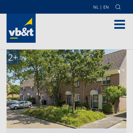
NL
|
EN
2
+