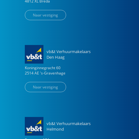
4812 XL
Breda
Naar vestiging
vb&t Verhuurmakelaars
Den Haag
Koninginnegracht
60
2514 AE
's-Gravenhage
Naar vestiging
vb&t Verhuurmakelaars
Helmond