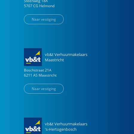
Steenweg
18
A
5707 CG
Helmond
Naar vestiging
vb&t Verhuurmakelaars
Maastricht
Boschstraat
21
A
6211 AS
Maastricht
Naar vestiging
vb&t Verhuurmakelaars
's-Hertogenbosch