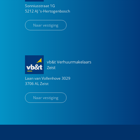
Sonniusstraat
1
G
5212 AJ
's-Hertogenbosch
Naar vestiging
vb&t Verhuurmakelaars
Zeist
Laan van Vollenhove
3029
3706 AL
Zeist
Naar vestiging