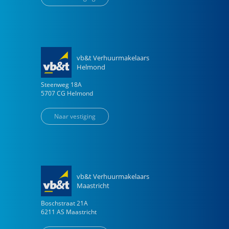
vb&t Verhuurmakelaars
Helmond
Steenweg
18
A
5707 CG
Helmond
Naar vestiging
vb&t Verhuurmakelaars
Maastricht
Boschstraat
21
A
6211 AS
Maastricht