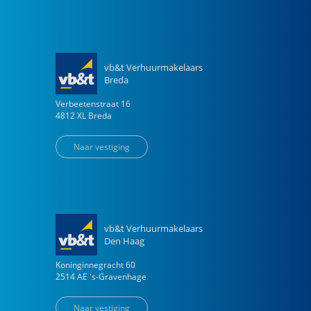
vb&t Verhuurmakelaars
Breda
Verbeetenstraat
16
4812 XL
Breda
Naar vestiging
vb&t Verhuurmakelaars
Den Haag
Koninginnegracht
60
2514 AE
's-Gravenhage
Naar vestiging