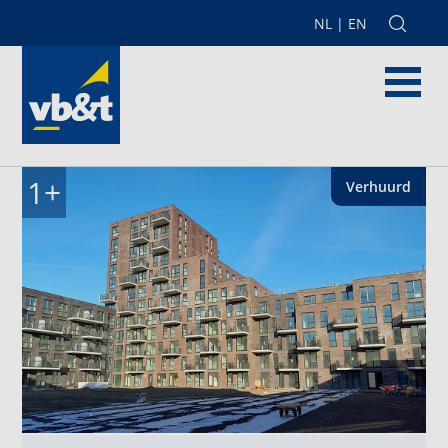
NL
|
EN
1
+
Verhuurd