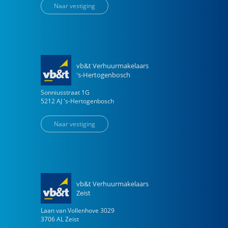
Naar vestiging
vb&t Verhuurmakelaars
's-Hertogenbosch
Sonniusstraat
1
G
5212 AJ
's-Hertogenbosch
Naar vestiging
vb&t Verhuurmakelaars
Zeist
Laan van Vollenhove
3029
3706 AL
Zeist