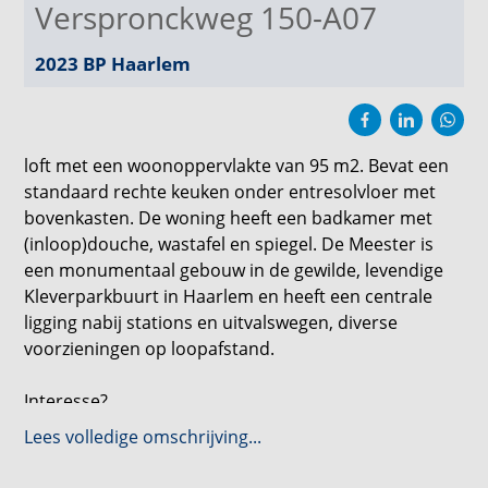
Verspronckweg 150-A07
2023 BP
Haarlem
loft met een woonoppervlakte van 95 m2. Bevat een
standaard rechte keuken onder entresolvloer met
bovenkasten. De woning heeft een badkamer met
(inloop)douche, wastafel en spiegel. De Meester is
een monumentaal gebouw in de gewilde, levendige
Kleverparkbuurt in Haarlem en heeft een centrale
ligging nabij stations en uitvalswegen, diverse
voorzieningen op loopafstand.
Interesse?
Ga in de woningpresentatie op onze website naar
Lees volledige omschrijving...
[REAGEER] en geef hiermee aan dat je geïnteresseerd
bent.