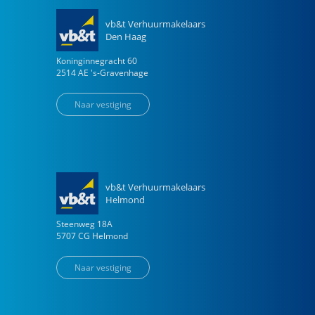
vb&t Verhuurmakelaars
Den Haag
Koninginnegracht
60
2514 AE
's-Gravenhage
Naar vestiging
vb&t Verhuurmakelaars
Helmond
Steenweg
18
A
5707 CG
Helmond
Naar vestiging