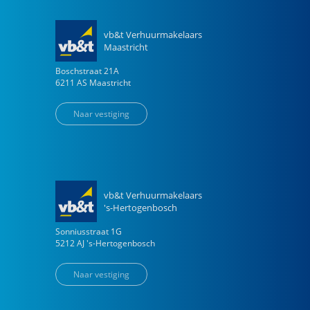
vb&t Verhuurmakelaars
Maastricht
Boschstraat
21
A
6211 AS
Maastricht
Naar vestiging
vb&t Verhuurmakelaars
's-Hertogenbosch
Sonniusstraat
1
G
5212 AJ
's-Hertogenbosch
Naar vestiging