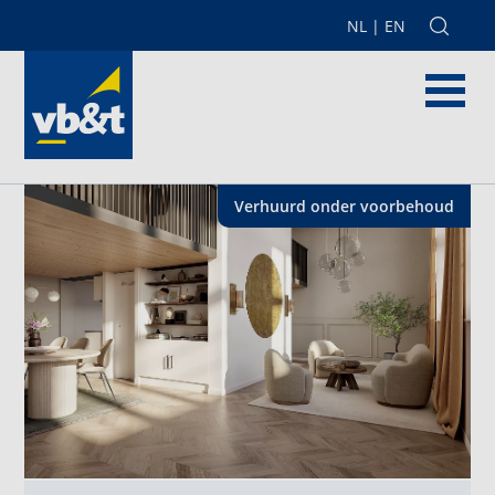
NL
|
EN
Verhuurd onder voorbehoud