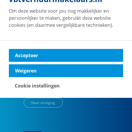
vb&t Verhuurmakelaars
Eindhoven
Om deze website voor jou nog makkelijker en
Vestdijk
180
persoonlijker te maken, gebruikt deze website
5611 CZ
Eindhoven
cookies (en daarmee vergelijkbare technieken).
Naar vestiging
Accepteer
vb&t Verhuurmakelaars
Weigeren
Amsterdam
H.J.E. Wenckebachweg
123
Cookie instellingen
1096 AM
Amsterdam
Naar vestiging