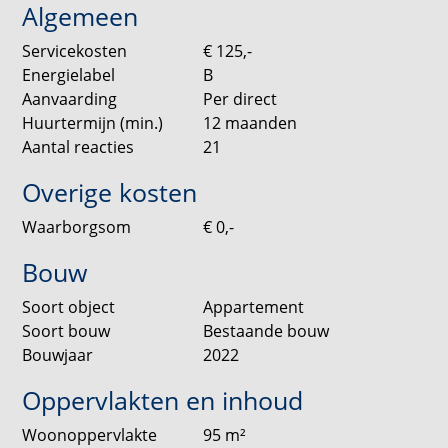
Algemeen
Inkomensnormen en inschrijfdocumentatie
Servicekosten
€ 125,-
Hiervoor verwijzen we je door naar onze website.
Energielabel
B
Aanvaarding
Per direct
Borg
Huurtermijn (min.)
12
maanden
Verhuurder kan om haar moverende redenen borg
Aantal reacties
21
vragen. Dit kan o.a. afhankelijk zijn van de
werksituatie van de kandidaten.
Overige kosten
Waarborgsom
€ 0,-
Huurprijswijziging
Voor huurwoningen met een geliberaliseerde
Bouw
huurprijs geldt een jaarlijkse huurverhoging van
maximaal CPI +3%, tenzij er in enig jaar door de
Soort object
Appartement
Rijksoverheid een andere maximale
Soort bouw
Bestaande bouw
huurprijsverhoging voor geliberaliseerde
Bouwjaar
2022
zelfstandige huurwoningen is vastgesteld. In het
Oppervlakten en inhoud
geval van een gereguleerde huurprijs bepaalt de
Rijksoverheid jaarlijks het percentage van de
Woonoppervlakte
95
m²