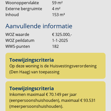
Badkamer
Woonoppervlakte
59
m²
De badkamer is stijlvol afgewerkt en uitgerust met
Externe bergruimte
4
m²
een wastafel met spiegel en een ruime inloopdouche.
Inhoud
153
m³
Daarnaast beschikt het appartement over een
separaat toilet, wat extra comfort biedt.
Aanvullende informatie
WOZ waarde
€ 325.000,-
Balkon
WOZ peildatum
1-1-2025
Het ruime balkon is gelegen op het noordoosten.
WWS-punten
182
Hier kun je heerlijk buiten zitten en genieten van de
ochtendzon en de levendige sfeer van de stad.
Toewijzingscriteria
Let op!
Op deze woning is de Huisvestingsverordening
De getoonde afbeeldingen zijn ter illustratie en
(Den Haag) van toepassing
kunnen dus afwijken van de werkelijkheid.
Toewijzingscriteria
Interesse?
Inkomen maximaal € 70.149 per jaar
Ga in de woningpresentatie op onze website naar
(eenpersoonshuishouden), maximaal € 93.531
[REAGEER] en geef hiermee aan dat je geïnteresseerd
(meerpersoonshuishouden).
bent.