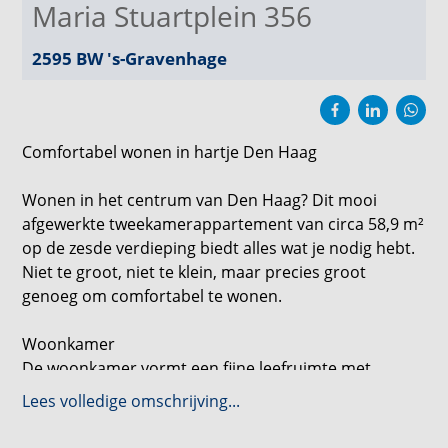
Maria Stuartplein 356
2595 BW
's-Gravenhage
Comfortabel wonen in hartje Den Haag
Wonen in het centrum van Den Haag? Dit mooi
afgewerkte tweekamerappartement van circa 58,9 m²
op de zesde verdieping biedt alles wat je nodig hebt.
Niet te groot, niet te klein, maar precies groot
genoeg om comfortabel te wonen.
Woonkamer
De woonkamer vormt een fijne leefruimte met
voldoende plek voor een gezellige zit- en eethoek.
Lees volledige omschrijving...
Dankzij de praktische indeling is het appartement
optimaal te benutten en voelt de woonruimte ruim