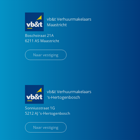
vb&t Verhuurmakelaars
Maastricht
Boschstraat
21
A
6211 AS
Maastricht
Naar vestiging
vb&t Verhuurmakelaars
's-Hertogenbosch
Sonniusstraat
1
G
5212 AJ
's-Hertogenbosch
Naar vestiging