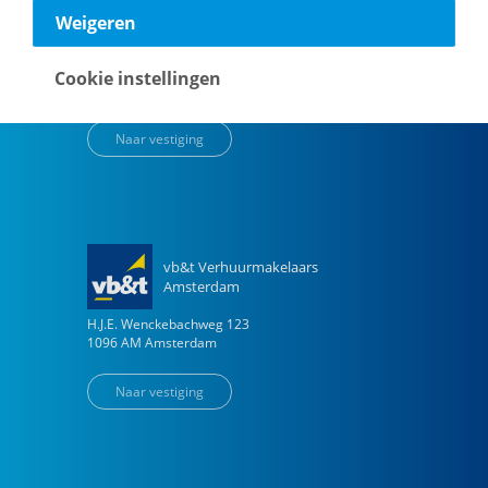
vb&t Verhuurmakelaars
Weigeren
Eindhoven
Vestdijk
180
Cookie instellingen
5611 CZ
Eindhoven
Naar vestiging
vb&t Verhuurmakelaars
Amsterdam
H.J.E. Wenckebachweg
123
1096 AM
Amsterdam
Naar vestiging