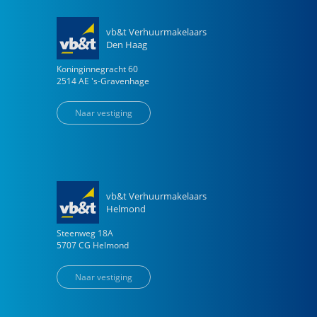
vb&t Verhuurmakelaars
Den Haag
Koninginnegracht
60
2514 AE
's-Gravenhage
Naar vestiging
vb&t Verhuurmakelaars
Helmond
Steenweg
18
A
5707 CG
Helmond
Naar vestiging