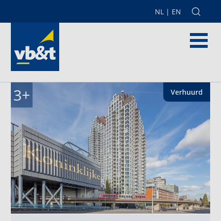
NL
|
EN
3
+
Verhuurd