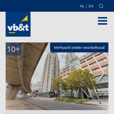
NL
|
EN
10
+
Verhuurd onder voorbehoud