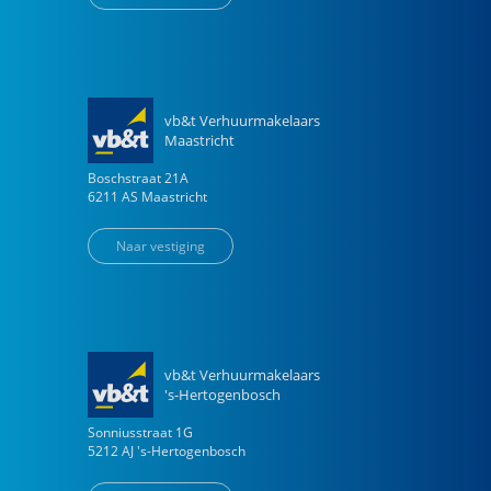
vb&t Verhuurmakelaars
Maastricht
Boschstraat
21
A
6211 AS
Maastricht
Naar vestiging
vb&t Verhuurmakelaars
's-Hertogenbosch
Sonniusstraat
1
G
5212 AJ
's-Hertogenbosch