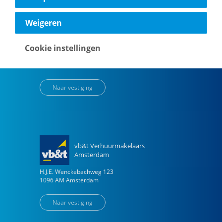
Weigeren
vb&t Verhuurmakelaars
Eindhoven
Cookie instellingen
Vestdijk
180
5611 CZ
Eindhoven
Naar vestiging
vb&t Verhuurmakelaars
Amsterdam
H.J.E. Wenckebachweg
123
1096 AM
Amsterdam
Naar vestiging