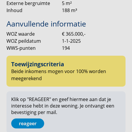
Inkomensnormen en inschrijfdocumentatie
Externe bergruimte
5
m²
Hiervoor verwijzen we je door naar onze website.
Inhoud
188
m³
Borg
Aanvullende informatie
Verhuurder kan om haar moverende redenen borg
WOZ waarde
€ 365.000,-
vragen. Dit kan o.a. afhankelijk zijn van de
WOZ peildatum
1-1-2025
werksituatie van de kandidaten.
WWS-punten
194
Huurprijswijziging
Voor huurwoningen met een geliberaliseerde
Toewijzingscriteria
huurprijs geldt een jaarlijkse huurverhoging van
Beide inkomens mogen voor 100% worden
maximaal CPI +3%, tenzij er in enig jaar door de
meegerekend
Rijksoverheid een andere maximale
huurprijsverhoging voor geliberaliseerde
zelfstandige huurwoningen is vastgesteld. In het
Klik op "REAGEER" en geef hiermee aan dat je
interesse hebt in deze woning. Je ontvangt een
geval van een gereguleerde huurprijs bepaalt de
bevestiging per mail.
Rijksoverheid jaarlijks het percentage van de
huurverhoging.
reageer