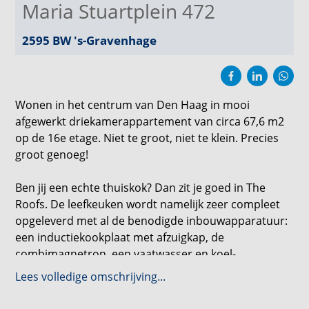
Maria Stuartplein 472
2595 BW
's-Gravenhage
Wonen in het centrum van Den Haag in mooi
afgewerkt driekamerappartement van circa 67,6 m2
op de 16e etage. Niet te groot, niet te klein. Precies
groot genoeg!
Ben jij een echte thuiskok? Dan zit je goed in The
Roofs. De leefkeuken wordt namelijk zeer compleet
opgeleverd met al de benodigde inbouwapparatuur:
een inductiekookplaat met afzuigkap, de
combimagnetron, een vaatwasser en koel-
vriescombinatie. Zo kook je elke dag de sterren van
Lees volledige omschrijving...
de hemel.