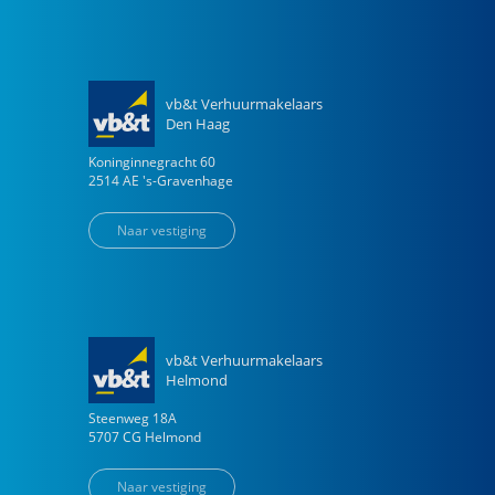
vb&t Verhuurmakelaars
Den Haag
Koninginnegracht
60
2514 AE
's-Gravenhage
Naar vestiging
vb&t Verhuurmakelaars
Helmond
Steenweg
18
A
5707 CG
Helmond
Naar vestiging