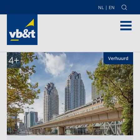
NL
|
EN
4
+
Verhuurd