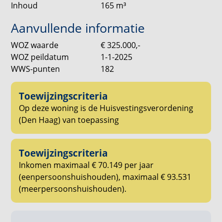
appartement op een uitstekende locatie in het hart
Inhoud
165
m³
van Den Haag, met eigen parkeerplaats, berging en
alle stadsvoorzieningen binnen handbereik. Neem
Aanvullende informatie
gerust contact op voor meer informatie of het
WOZ waarde
€ 325.000,-
plannen van een bezichtiging.
WOZ peildatum
1-1-2025
WWS-punten
182
Interesse?
Ga in de woningpresentatie op onze website naar
[REAGEER] en geef hiermee aan dat je geïnteresseerd
Toewijzingscriteria
bent.
Op deze woning is de Huisvestingsverordening
(Den Haag) van toepassing
Inkomensnormen en inschrijfdocumentatie
Hiervoor verwijzen we je door naar onze website.
Toewijzingscriteria
Inkomen maximaal € 70.149 per jaar
Borg
(eenpersoonshuishouden), maximaal € 93.531
Verhuurder kan om haar moverende redenen borg
(meerpersoonshuishouden).
vragen. Dit kan o.a. afhankelijk zijn van de
werksituatie van de kandidaten.