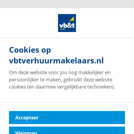
Cookies op
vbtverhuurmakelaars.nl
Om deze website voor jou nog makkelijker en
persoonlijker te maken, gebruikt deze website
cookies (en daarmee vergelijkbare technieken).
Onze vestigingen
Accepteer
vb&t Verhuurmakelaars
Eindhoven
Weigeren