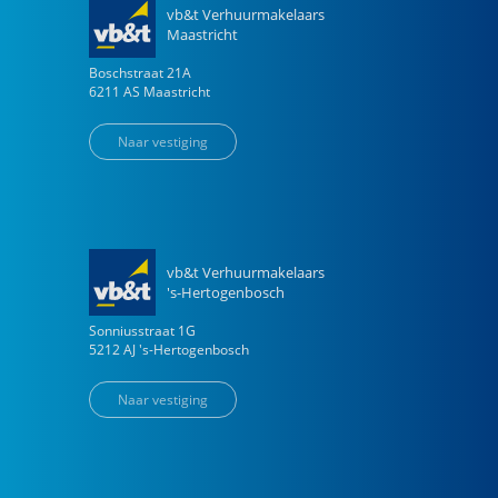
vb&t Verhuurmakelaars
Maastricht
Boschstraat
21
A
6211 AS
Maastricht
Naar vestiging
vb&t Verhuurmakelaars
's-Hertogenbosch
Sonniusstraat
1
G
5212 AJ
's-Hertogenbosch
Naar vestiging