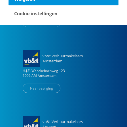
Vestdijk
180
5611 CZ
Eindhoven
Cookie instellingen
Naar vestiging
vb&t Verhuurmakelaars
Amsterdam
H.J.E. Wenckebachweg
123
1096 AM
Amsterdam
Naar vestiging
vb&t Verhuurmakelaars
Arnhem