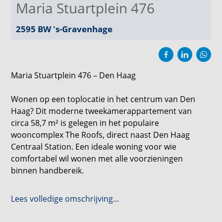
Maria Stuartplein 476
2595 BW
's-Gravenhage
Maria Stuartplein 476 – Den Haag
Wonen op een toplocatie in het centrum van Den
Haag? Dit moderne tweekamerappartement van
circa 58,7 m² is gelegen in het populaire
wooncomplex The Roofs, direct naast Den Haag
Centraal Station. Een ideale woning voor wie
comfortabel wil wonen met alle voorzieningen
binnen handbereik.
Het appartement beschikt over een lichte
Lees volledige omschrijving...
woonkamer met open keuken, die dankzij de grote
raampartijen een prettige en ruimtelijke uitstraling