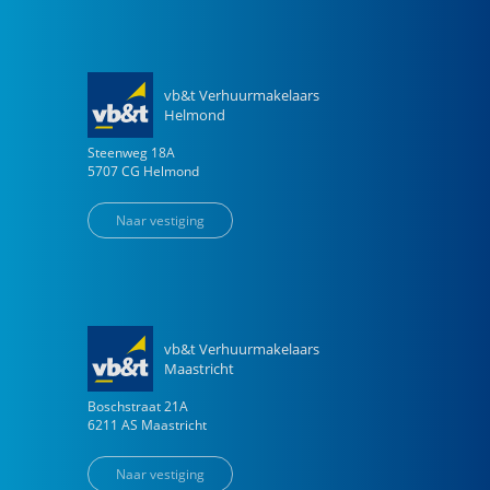
vb&t Verhuurmakelaars
Helmond
Steenweg
18
A
5707 CG
Helmond
Naar vestiging
vb&t Verhuurmakelaars
Maastricht
Boschstraat
21
A
6211 AS
Maastricht
Naar vestiging