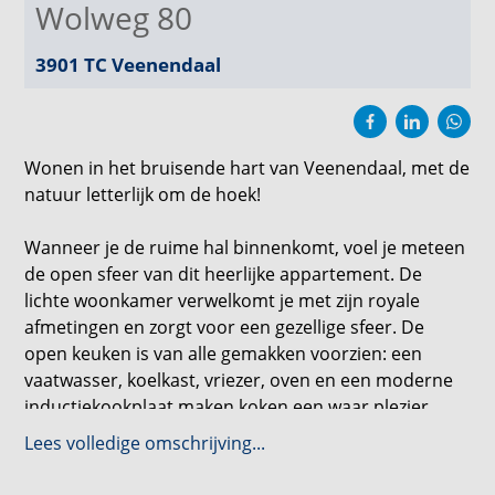
Wolweg 80
3901 TC
Veenendaal
Wonen in het bruisende hart van Veenendaal, met de
natuur letterlijk om de hoek!
Wanneer je de ruime hal binnenkomt, voel je meteen
de open sfeer van dit heerlijke appartement. De
lichte woonkamer verwelkomt je met zijn royale
afmetingen en zorgt voor een gezellige sfeer. De
open keuken is van alle gemakken voorzien: een
vaatwasser, koelkast, vriezer, oven en een moderne
inductiekookplaat maken koken een waar plezier.
Vanuit de woonkamer stap je direct het balkon op,
Lees volledige omschrijving...
perfect om te genieten van een frisse neus of een
zonnige middag.