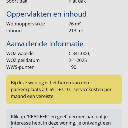
bieden heeft. Met het openbaar vervoer voor de deur
Soort dak
Plat dak
ben je in een handomdraai in Amsterdam, Utrecht of
Oppervlakten en inhoud
Nijmegen. En voor wie met de auto reist, de
verbindingen naar de A12, A30 en A15 liggen om de
Woonoppervlakte
76
m²
hoek, waardoor je snel op weg bent naar je
Inhoud
213
m³
bestemming.
Aanvullende informatie
Interesse?
WOZ waarde
€ 341.000,-
Ga in de woningpresentatie op onze website naar
WOZ peildatum
2-1-2025
[REAGEER] en geef hiermee aan dat je geïnteresseerd
WWS-punten
190
bent.
Inkomensnormen en inschrijfdocumentatie
Bij deze woning is het huren van een
Hiervoor verwijzen we je door naar onze website.
parkeerplaats à € 65,- + €10,- servicekosten per
maand een vereiste.
Borg
Verhuurder kan om haar moverende redenen borg
vragen. Dit kan o.a. afhankelijk zijn van de
Klik op "REAGEER" en geef hiermee aan dat je
interesse hebt in deze woning. Je ontvangt een
werksituatie van de kandidaten.