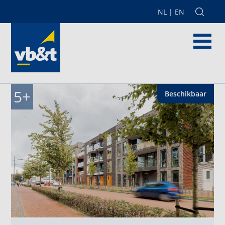
NL
|
EN
5
+
Beschikbaar