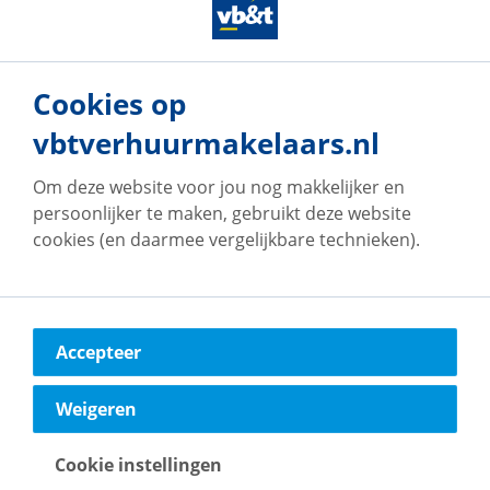
Cookies op
vbtverhuurmakelaars.nl
Onze vestigingen
Om deze website voor jou nog makkelijker en
persoonlijker te maken, gebruikt deze website
cookies (en daarmee vergelijkbare technieken).
vb&t Verhuurmakelaars
Eindhoven
Accepteer
Vestdijk
180
5611 CZ
Eindhoven
Weigeren
Naar vestiging
Cookie instellingen