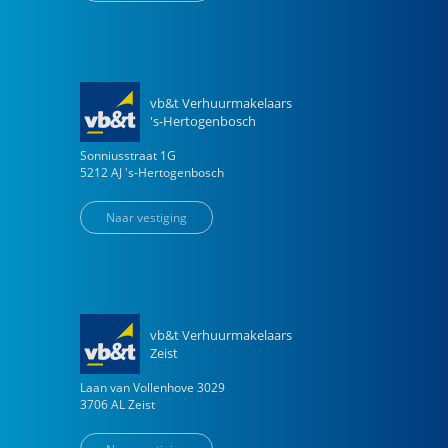
vb&t Verhuurmakelaars
's-Hertogenbosch
Sonniusstraat
1
G
5212 AJ
's-Hertogenbosch
Naar vestiging
vb&t Verhuurmakelaars
Zeist
Laan van Vollenhove
3029
3706 AL
Zeist