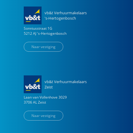
vb&t Verhuurmakelaars
's-Hertogenbosch
Sonniusstraat
1
G
5212 AJ
's-Hertogenbosch
Naar vestiging
vb&t Verhuurmakelaars
Zeist
Laan van Vollenhove
3029
3706 AL
Zeist
Naar vestiging