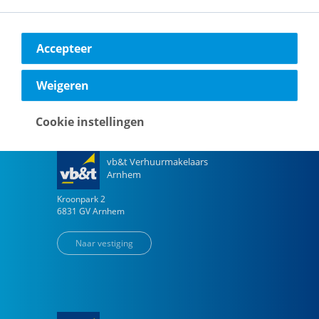
Amsterdam
H.J.E. Wenckebachweg
123
Accepteer
1096 AM
Amsterdam
Naar vestiging
Weigeren
Cookie instellingen
vb&t Verhuurmakelaars
Arnhem
Kroonpark
2
6831 GV
Arnhem
Naar vestiging