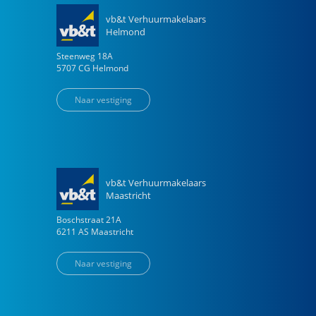
vb&t Verhuurmakelaars
Helmond
Steenweg
18
A
5707 CG
Helmond
Naar vestiging
vb&t Verhuurmakelaars
Maastricht
Boschstraat
21
A
6211 AS
Maastricht
Naar vestiging