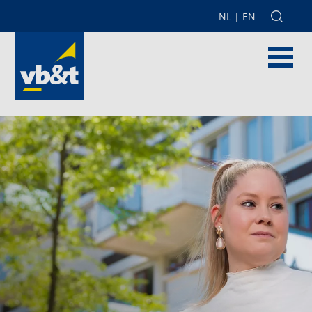
NL
|
EN