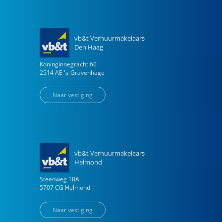
vb&t Verhuurmakelaars
Den Haag
Koninginnegracht
60
2514 AE
's-Gravenhage
Naar vestiging
vb&t Verhuurmakelaars
Helmond
Steenweg
18
A
5707 CG
Helmond
Naar vestiging