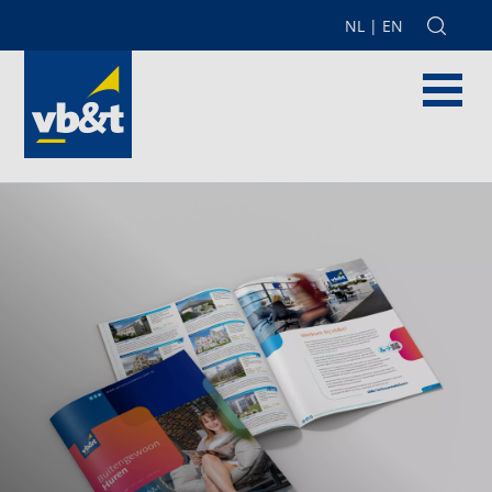
NL
|
EN