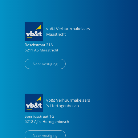
vb&t Verhuurmakelaars
Maastricht
Boschstraat
21
A
6211 AS
Maastricht
Naar vestiging
vb&t Verhuurmakelaars
's-Hertogenbosch
Sonniusstraat
1
G
5212 AJ
's-Hertogenbosch
Naar vestiging