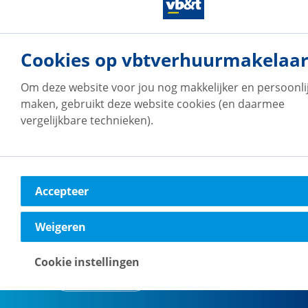
vb&t Verhuurmakelaars
Cookies op vbtverhuurmakelaar
Arnhem
Kroonpark
2
Om deze website voor jou nog makkelijker en persoonlij
6831 GV
Arnhem
maken, gebruikt deze website cookies (en daarmee
vergelijkbare technieken).
Naar vestiging
Accepteer
vb&t Verhuurmakelaars
Breda
Weigeren
Verbeetenstraat
16
4812 XL
Breda
Cookie instellingen
Naar vestiging