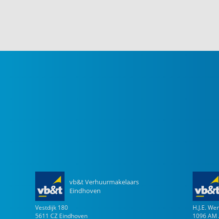
vb&t Verhuurmakelaars
Eindhoven
Vestdijk
180
H.J.E. W
5611 CZ
Eindhoven
1096 AM