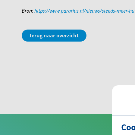
Bron:
https://www.pararius.nl/nieuws/steeds-meer-h
terug naar overzicht
Coo