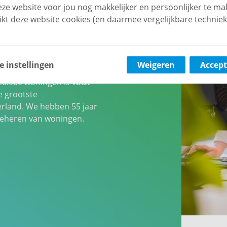
ze website voor jou nog makkelijker en persoonlijker te ma
ikt deze website cookies (en daarmee vergelijkbare techniek
ecialist
nd
e instellingen
Weigeren
Accept
0.000 woningen is vb&t
e grootste
erland. We hebben 55 jaar
 beheren van woningen.