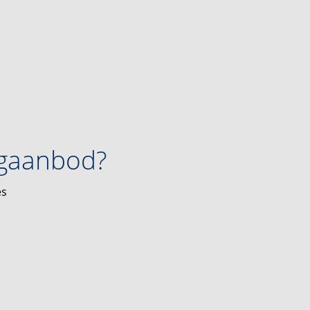
ngaanbod?
es