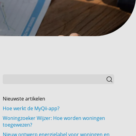
Nieuwste artikelen
Hoe werkt de MyQii-app?
Woningzoeker Wijzer: Hoe worden woningen
toegewezen?
Nieuw ontwerp energielabel voor woningen en