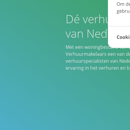
Om de
gebru
Dé verhuursp
van Nederla
Cooki
Met een woningbestand van 2
Verhuurmakelaars een van d
verhuurspecialisten van Ned
ervaring in het verhuren en