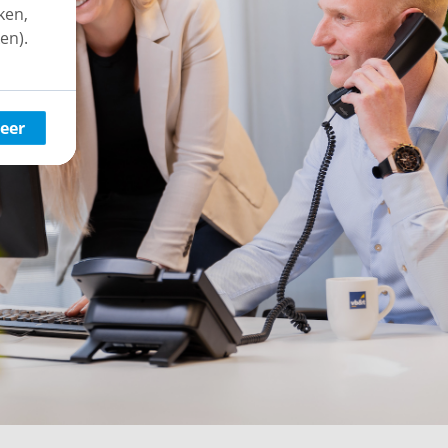
ken,
en).
eer