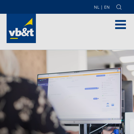
NL
|
EN