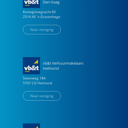
Den Haag
Koninginnegracht
60
2514 AE
's-Gravenhage
Naar vestiging
vb&t Verhuurmakelaars
Helmond
Steenweg
18
A
5707 CG
Helmond
Naar vestiging