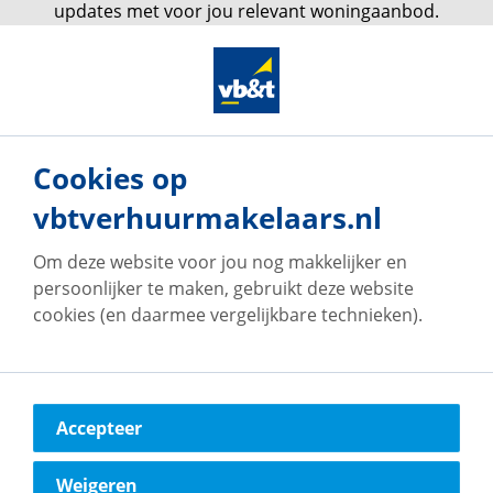
updates met voor jou relevant woningaanbod.
Maak een zoekprofiel aan
Cookies op
vbtverhuurmakelaars.nl
Om deze website voor jou nog makkelijker en
persoonlijker te maken, gebruikt deze website
Onze vestigingen
cookies (en daarmee vergelijkbare technieken).
Accepteer
vb&t Verhuurmakelaars
Eindhoven
Weigeren