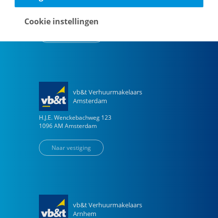
Vestdijk
180
5611 CZ
Eindhoven
Cookie instellingen
Naar vestiging
vb&t Verhuurmakelaars
Amsterdam
H.J.E. Wenckebachweg
123
1096 AM
Amsterdam
Naar vestiging
vb&t Verhuurmakelaars
Arnhem