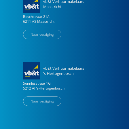
vb&t Verhuurmakelaars
Maastricht
Boschstraat
21
A
6211 AS
Maastricht
Naar vestiging
vb&t Verhuurmakelaars
's-Hertogenbosch
Sonniusstraat
1
G
5212 AJ
's-Hertogenbosch
Naar vestiging