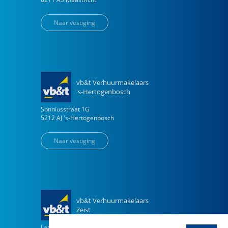
Naar vestiging
vb&t Verhuurmakelaars
's-Hertogenbosch
Sonniusstraat
1
G
5212 AJ
's-Hertogenbosch
Naar vestiging
vb&t Verhuurmakelaars
Zeist
Laan van Vollenhove
3029