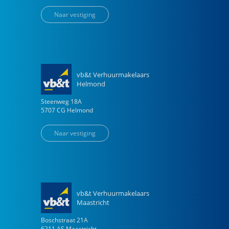
Naar vestiging
vb&t Verhuurmakelaars
Helmond
Steenweg
18
A
5707 CG
Helmond
Naar vestiging
vb&t Verhuurmakelaars
Maastricht
Boschstraat
21
A
6211 AS
Maastricht