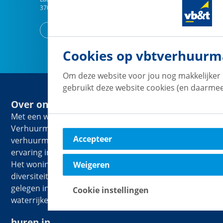
3706 AL
Zeist
Naar vestiging
Cookies op vbtverhuurm
Om deze website voor jou nog makkelijker 
gebruikt deze website cookies (en daarmee
Over ons
Met een woningbestand van 20.000 woningen is vb&t
Verhuurmakelaars een van de grootste
Accepteer
verhuurmakelaars van Nederland. We hebben 55 jaar
ervaring in het verhuren en beheren van woningen.
Het woningbestand kenmerkt zich door een grote
Weigeren
diversiteit aan woonhuizen en appartementen
gelegen in zowel (groot)stedelijke als groene en/of
Cookie instellingen
waterrijke omgevingen.
huren in...