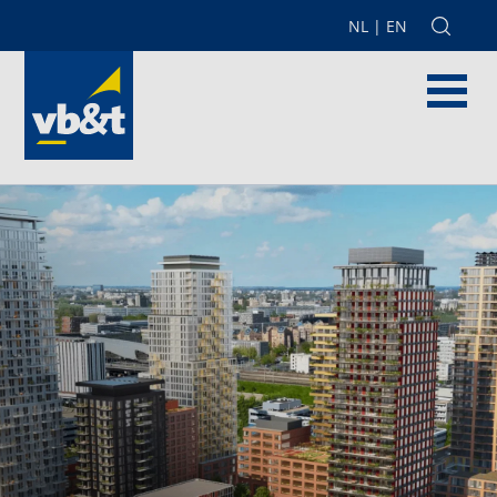
NL
|
EN