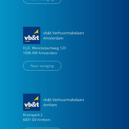
vb&t Verhuurmakelaars
Amsterdam
H.J.E. Wenckebachweg
123
1096 AM
Amsterdam
Naar vestiging
vb&t Verhuurmakelaars
Arnhem
Kroonpark
2
6831 GV
Arnhem