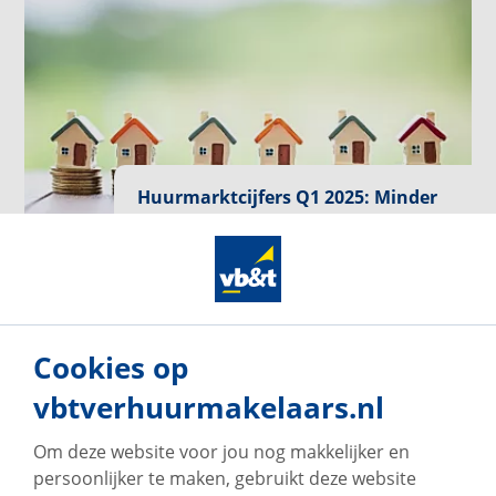
Huurmarktcijfers Q1 2025: Minder
transacties, maar vraag blijft hoog
De huurmarkt in Nederland laat ook in het eerste
kwartaal van 2025 duidelijke verschuivingen
zien. Het aantal huurtransacties is met 20%
gedaald ten opzichte van het vorige kwartaal.
Cookies op
vbtverhuurmakelaars.nl
Om deze website voor jou nog makkelijker en
persoonlijker te maken, gebruikt deze website