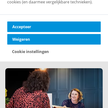
cookies (en daarmee vergelijkbare technieken).
Accepteer
Fontys-studenten op bezoek bij vb&t
voor een leerzame dag
Op 25 februari 2025 maakten eerstejaars
Weigeren
studenten Vastgoedkunde bij vb&t kennis met
de vastgoedpraktijk via presentaties en een
Cookie instellingen
WWS-berekening.