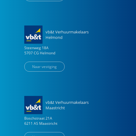
vb&t Verhuurmakelaars
Helmond
Steenweg
18
A
5707 CG
Helmond
Naar vestiging
vb&t Verhuurmakelaars
Maastricht
Boschstraat
21
A
6211 AS
Maastricht