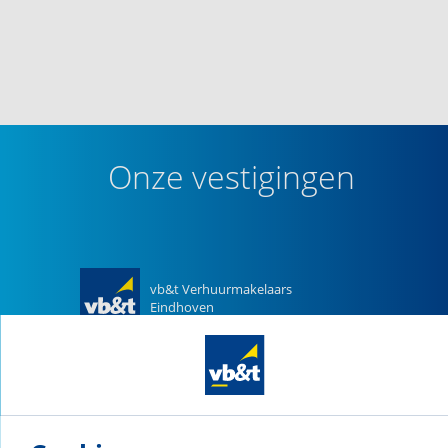
Onze vestigingen
vb&t Verhuurmakelaars
Eindhoven
Vestdijk
180
5611 CZ
Eindhoven
Naar vestiging