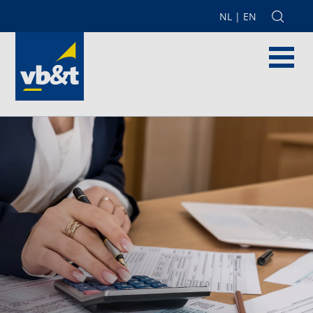
NL
|
EN