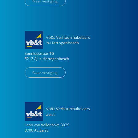
Naar vestiging
vb&t Verhuurmakelaars
's-Hertogenbosch
Sonniusstraat
1
G
5212 AJ
's-Hertogenbosch
Naar vestiging
vb&t Verhuurmakelaars
Zeist
Laan van Vollenhove
3029
3706 AL
Zeist