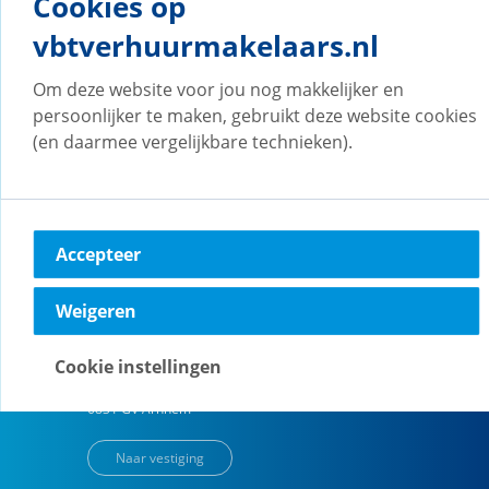
Cookies op
vbtverhuurmakelaars.nl
vb&t Verhuurmakelaars
Om deze website voor jou nog makkelijker en
Amsterdam
persoonlijker te maken, gebruikt deze website cookies
H.J.E. Wenckebachweg
123
(en daarmee vergelijkbare technieken).
1096 AM
Amsterdam
Naar vestiging
Accepteer
Weigeren
vb&t Verhuurmakelaars
Arnhem
Cookie instellingen
Kroonpark
2
6831 GV
Arnhem
Naar vestiging