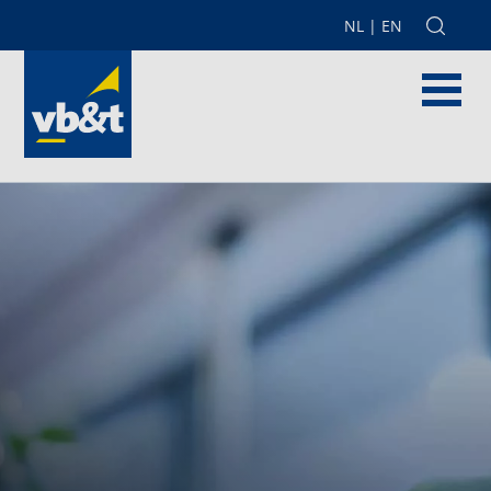
NL
|
EN