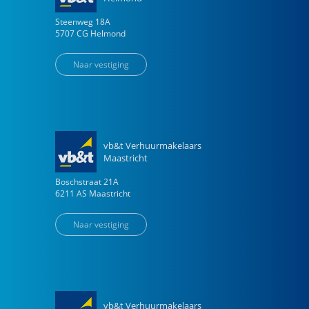
Steenweg
18
A
5707 CG
Helmond
Naar vestiging
vb&t Verhuurmakelaars
Maastricht
Boschstraat
21
A
6211 AS
Maastricht
Naar vestiging
vb&t Verhuurmakelaars