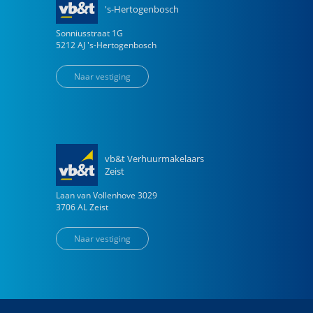
's-Hertogenbosch
Sonniusstraat
1
G
5212 AJ
's-Hertogenbosch
Naar vestiging
vb&t Verhuurmakelaars
Zeist
Laan van Vollenhove
3029
3706 AL
Zeist
Naar vestiging