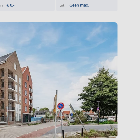
an
tot