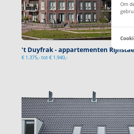
Om de
gebru
Cooki
't Duyfrak - appartementen Rijnsta
€ 1.375,- tot € 1.940,-