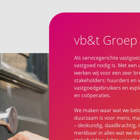
vb&t Groep
Als servicegerichte vastgoe
vastgoed nodig is. Met een 
werken wij voor een zeer bre
stakeholders: huurders en 
vastgoedgebruikers en explo
en coöperaties.
We maken waar wat we belo
duurzaam is voor mens, maa
– deskundig, daadkrachtig, 
merkbaar in alles wat we do