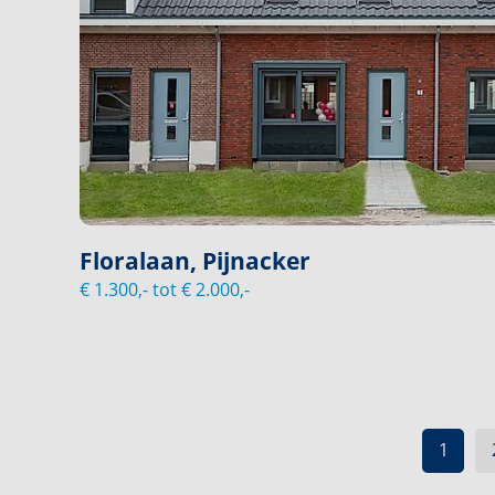
Floralaan, Pijnacker
€ 1.300,- tot € 2.000,-
1