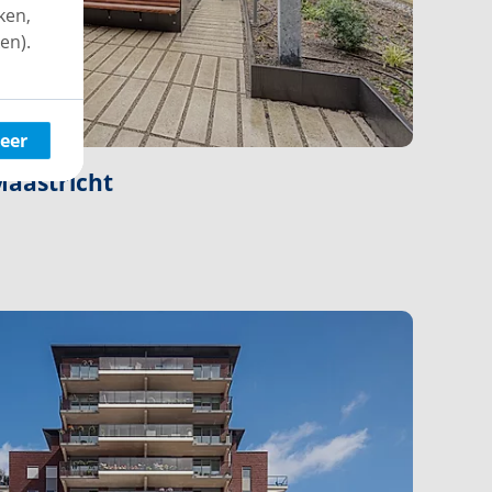
ken,
en).
eer
Maastricht