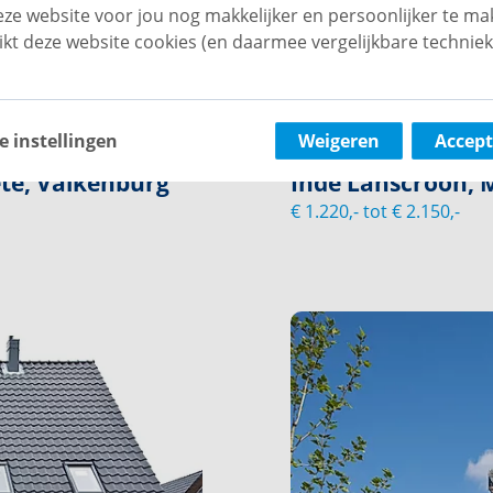
ze website voor jou nog makkelijker en persoonlijker te ma
ikt deze website cookies (en daarmee vergelijkbare techniek
e instellingen
Weigeren
Accept
ete, Valkenburg
Inde Lanscroon, 
€ 1.220,- tot € 2.150,-