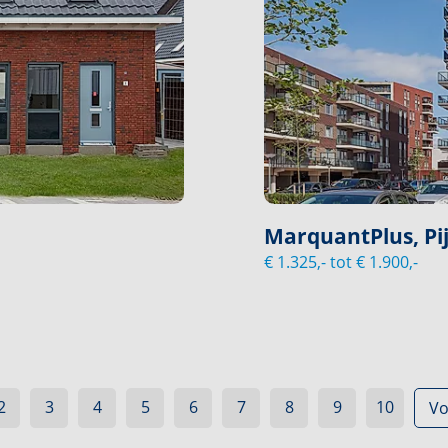
MarquantPlus, Pi
€ 1.325,- tot € 1.900,-
2
3
4
5
6
7
8
9
10
Vo