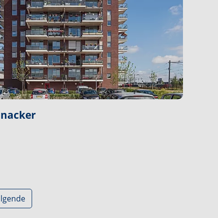
jnacker
lgende