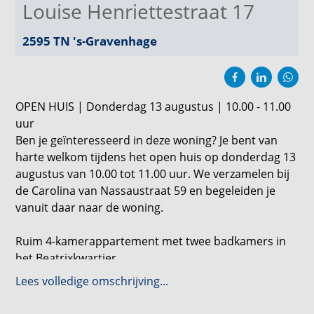
Louise Henriettestraat 17
2595 TN
's-Gravenhage
OPEN HUIS | Donderdag 13 augustus | 10.00 - 11.00
uur
Ben je geïnteresseerd in deze woning? Je bent van
harte welkom tijdens het open huis op donderdag 13
augustus van 10.00 tot 11.00 uur. We verzamelen bij
de Carolina van Nassaustraat 59 en begeleiden je
vanuit daar naar de woning.
Ruim 4-kamerappartement met twee badkamers in
het Beatrixkwartier
Lees volledige omschrijving...
Dit royale 4-kamerappartement van circa 144 m² ligt
op de derde verdieping van CentreCourt in Den