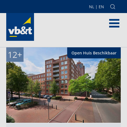
NL
|
EN
12
+
Open Huis
Beschikbaar