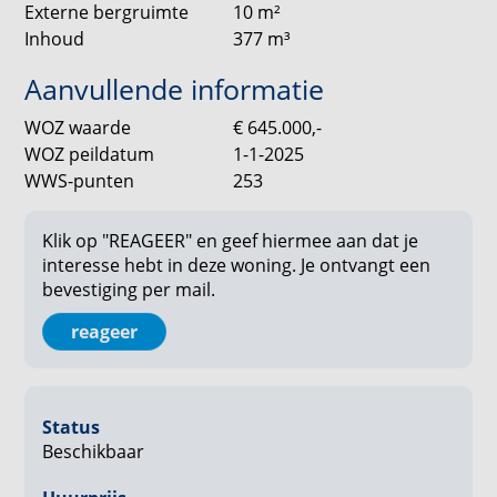
Daarnaast beschikt de woning over meerdere
Externe bergruimte
10
m²
inpandige bergingen, een videofoon en de
Inhoud
377
m³
mogelijkheid om een parkeerplaats te huren in de
ondergelegen parkeergarage.
Aanvullende informatie
WOZ waarde
€ 645.000,-
CentreCourt ligt in het populaire Beatrixkwartier, op
WOZ peildatum
1-1-2025
korte afstand van Den Haag Centraal, de gezellige
WWS-punten
253
Theresiastraat en diverse winkels,
horecagelegenheden en sportvoorzieningen. Ook het
centrum van Den Haag, Scheveningen en de
Klik op "REAGEER" en geef hiermee aan dat je
interesse hebt in deze woning. Je ontvangt een
uitvalswegen richting de A12 en A4 zijn uitstekend
bevestiging per mail.
bereikbaar.
reageer
De getoonde foto's dienen ter illustratie en geven
een indruk van de afwerking en indeling van de
woning. Hieraan kunnen geen rechten worden
ontleend.
Status
Beschikbaar
Interesse?