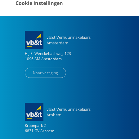
Naar vestiging
Cookie instellingen
vb&t Verhuurmakelaars
Amsterdam
H.J.E. Wenckebachweg
123
1096 AM
Amsterdam
Naar vestiging
vb&t Verhuurmakelaars
Arnhem
Kroonpark
2
6831 GV
Arnhem