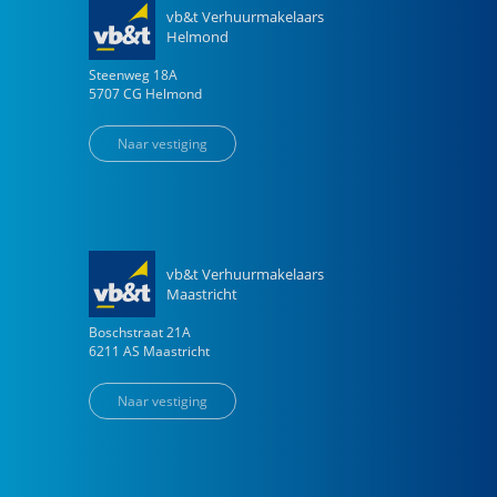
vb&t Verhuurmakelaars
Helmond
Steenweg
18
A
5707 CG
Helmond
Naar vestiging
vb&t Verhuurmakelaars
Maastricht
Boschstraat
21
A
6211 AS
Maastricht
Naar vestiging