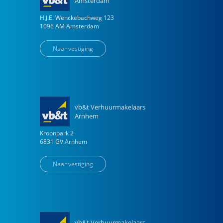
Amsterdam
H.J.E. Wenckebachweg
123
1096 AM
Amsterdam
Naar vestiging
vb&t Verhuurmakelaars
Arnhem
Kroonpark
2
6831 GV
Arnhem
Naar vestiging
vb&t Verhuurmakelaars