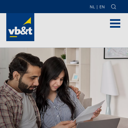
NL
|
EN