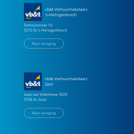
vb&t Verhuurmakelaars
's-Hertogenbosch
Sonniusstraat
1
G
5212 AJ
's-Hertogenbosch
Naar vestiging
vb&t Verhuurmakelaars
Zeist
Laan van Vollenhove
3029
3706 AL
Zeist
Naar vestiging