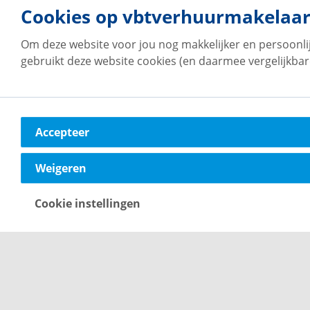
Cookies op vbtverhuurmakelaar
Om deze website voor jou nog makkelijker en persoonli
gebruikt deze website cookies (en daarmee vergelijkbar
Op de hoogte blijven van ons
woningaanbod?
Accepteer
Maak een account aan en ontvang van ons per e-mail
Weigeren
updates met voor jou relevant woningaanbod.
Cookie instellingen
Maak een zoekprofiel aan