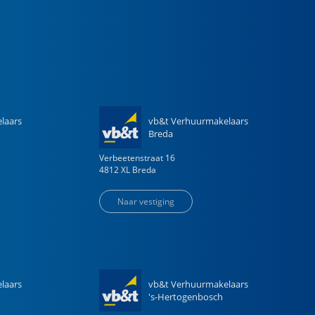
laars
vb&t Verhuurmakelaars
Breda
Verbeetenstraat
16
4812 XL
Breda
Naar vestiging
laars
vb&t Verhuurmakelaars
's-Hertogenbosch