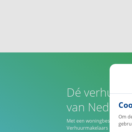
Dé verhuursp
van Nederla
Coo
Om de
Met een woningbestand van 2
gebru
Verhuurmakelaars een van d