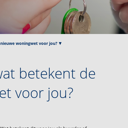
e nieuwe woningwet voor jou?
wat betekent de
t voor jou?