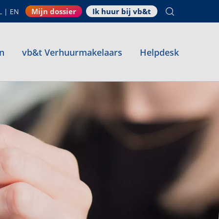
Mijn dossier
Ik huur bij vb&t
L
|
EN
n
vb&t Verhuurmakelaars
Helpdesk