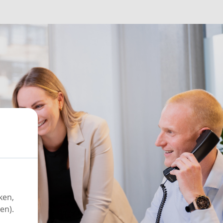
ken,
en).