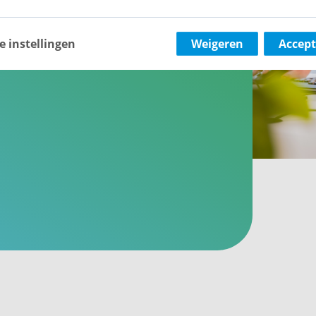
erland. We hebben 55 jaar
 beheren van woningen.
e instellingen
Weigeren
Accept