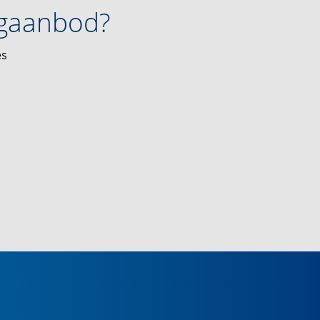
ngaanbod?
es