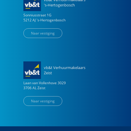
's-Hertogenbosch
Sonniusstraat
1
G
5212 AJ
's-Hertogenbosch
Naar vestiging
vb&t Verhuurmakelaars
Zeist
Laan van Vollenhove
3029
3706 AL
Zeist
Naar vestiging