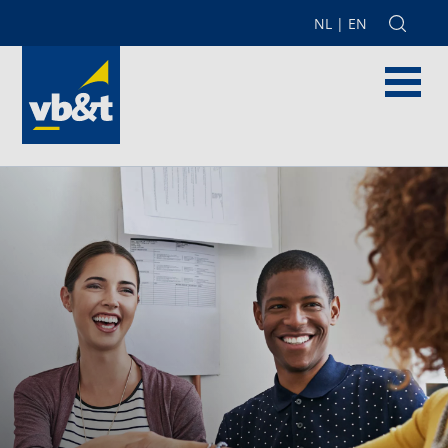
NL
|
EN