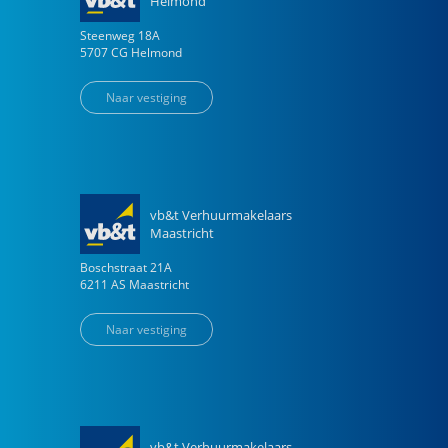
Helmond
Steenweg
18
A
5707 CG
Helmond
Naar vestiging
vb&t Verhuurmakelaars
Maastricht
Boschstraat
21
A
6211 AS
Maastricht
Naar vestiging
vb&t Verhuurmakelaars