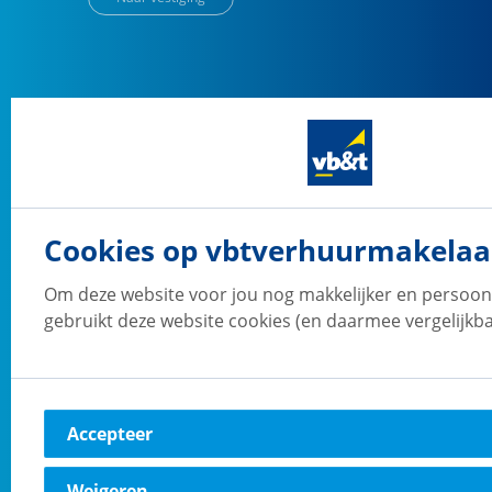
vb&t Verhuurmakelaars
Breda
Verbeetenstraat
16
4812 XL
Breda
Cookies op vbtverhuurmakelaar
Naar vestiging
Om deze website voor jou nog makkelijker en persoonl
gebruikt deze website cookies (en daarmee vergelijkba
vb&t Verhuurmakelaars
Den Haag
Accepteer
Koninginnegracht
60
2514 AE
's-Gravenhage
Weigeren