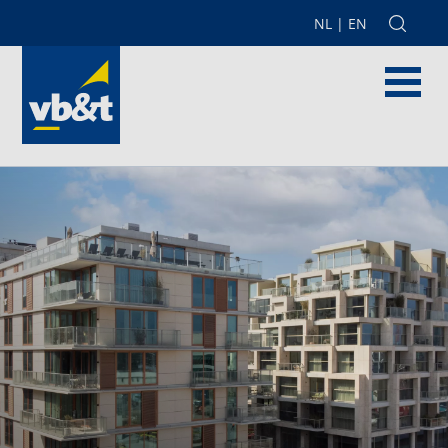
NL
|
EN