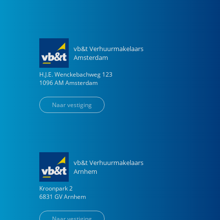
vb&t Verhuurmakelaars
Amsterdam
H.J.E. Wenckebachweg
123
1096 AM
Amsterdam
Naar vestiging
vb&t Verhuurmakelaars
Arnhem
Kroonpark
2
6831 GV
Arnhem
Naar vestiging