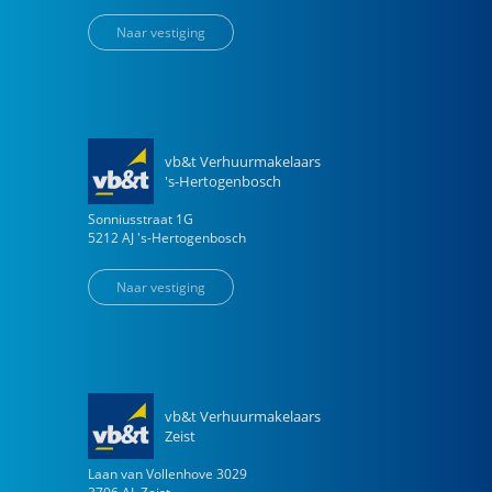
Naar vestiging
vb&t Verhuurmakelaars
's-Hertogenbosch
Sonniusstraat
1
G
5212 AJ
's-Hertogenbosch
Naar vestiging
vb&t Verhuurmakelaars
Zeist
Laan van Vollenhove
3029